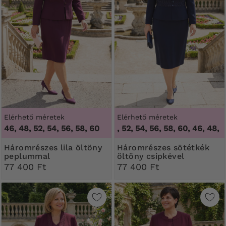
Elérhető méretek
Elérhető méretek
46, 48, 52, 54, 56, 58, 60
46, 48, 50, 52, 54, 56, 58, 60
,
46, 48, 50, 
Háromrészes lila öltöny
Háromrészes sötétkék
peplummal
öltöny csipkével
77 400 Ft
77 400 Ft