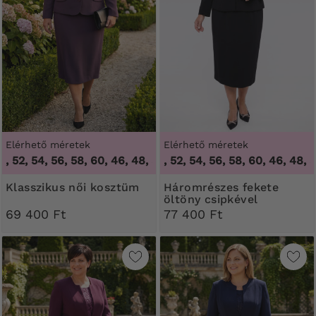
Elérhető méretek
Elérhető méretek
52, 54, 56, 58, 60
,
46, 48, 50, 52, 54, 56, 58, 60
46, 48, 50, 52, 54, 56, 58, 60
,
46, 48, 50, 
Klasszikus női kosztüm
Háromrészes fekete
öltöny csipkével
69 400 Ft
77 400 Ft