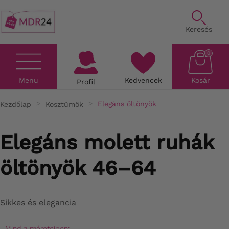
Keresés
0
Menu
Kedvencek
Kosár
Profil
Kezdőlap
Kosztümök
Elegáns öltönyök
Elegáns molett ruhák
öltönyök 46–64
Sikkes és elegancia
Mind a méreteiben: