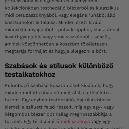
professzionális eleganciát és a kényelmet.
Kollekciónkban testhezálló blézerből és klasszikus
midi ceruzaszoknyából, vagy elegáns ruhából álló
kosztümöket is találsz. Minden szett kiváló
minőségű anyagokból - puha kreppből, elasztánnal
kevert gyapjúból vagy sima viszkózból - készül,
aminek köszönhetően a kosztüm tökéletesen
megtartja formáját és hagyja lélegezni a bőrt.
Szabások és stílusok különböző
testalkatokhoz
Különböző szabású kosztümöket kínálunk, hogy
minden molett ruhák nő megtalálja a tökéletes
fazont. Egy enyhén testhezálló, hajtókás blézer
kiemeli a sziluett felső részeit, míg egy egy- vagy
kétgombos blézer optikailag meghosszabbítja a
törzset. Egy térd alá érő
midi szoknya
vagy egy
rugalmas derekú cigarettanadrág kényelmet biztosít,