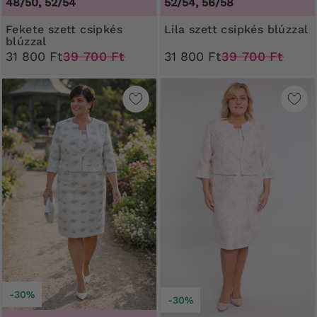
48/50, 52/54
52/54, 56/58
Fekete szett csipkés
Lila szett csipkés blúzzal
blúzzal
31 800 Ft
39 700 Ft
31 800 Ft
39 700 Ft
-30%
-30%