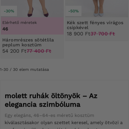
-30%
-50%
Kék szett fényes virágos
Elérhető méretek
csipkével
46
18 900 Ft
37 700 Ft
Háromrészes sötétlila
peplum kosztüm
54 200 Ft
77 400 Ft
1-30 / 30 elem mutatása
molett ruhák öltönyök – Az
elegancia szimbóluma
Egy elegáns, 46–64-es méretű kosztüm
kiválasztásakor olyan szettet keresel, amely ötvözi a