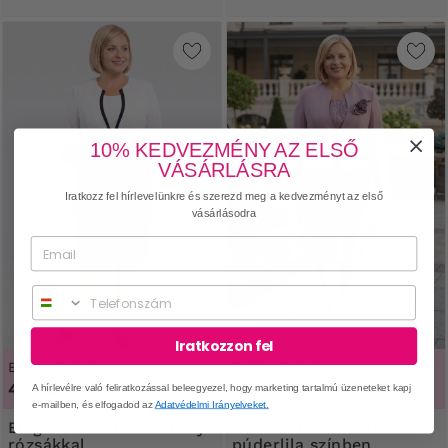
10% KEDVEZMÉNY AZ ELSŐ
VÁSÁRLÁSRA
Iratkozz fel hírlevelünkre és szerezd meg a kedvezményt az első
vásárlásodra
Phone
ÚJ
Iratkozzon fel
Elérhető méretek
Elérhető méretek
46, 48, 50
46, 50, 52, 54
A hírlevélre való feliratkozással beleegyezel, hogy marketing tartalmú üzeneteket kapj
e-mailben, és elfogadod az
Adatvédelmi Irányelveket.
Elegáns sötétkék öltöny
Alkalmi női kosztüm
rózsákkal
púderlila színben