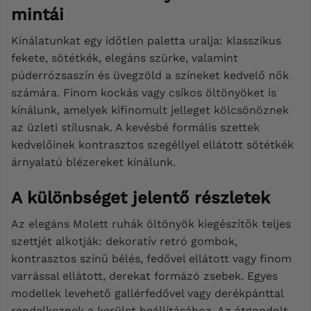
mintái
Kínálatunkat egy időtlen paletta uralja: klasszikus
fekete, sötétkék, elegáns szürke, valamint
púderrózsaszín és üvegzöld a színeket kedvelő nők
számára. Finom kockás vagy csíkos öltönyöket is
kínálunk, amelyek kifinomult jelleget kölcsönöznek
az üzleti stílusnak. A kevésbé formális szettek
kedvelőinek kontrasztos szegéllyel ellátott sötétkék
árnyalatú blézereket kínálunk.
A különbséget jelentő részletek
Az elegáns Molett ruhák öltönyök kiegészítők teljes
szettjét alkotják: dekoratív retró gombok,
kontrasztos színű bélés, fedővel ellátott vagy finom
varrással ellátott, derekat formázó zsebek. Egyes
modellek levehető gallérfedővel vagy derékpánttal
rendelkeznek a kerület beállításához. Az átgondolt