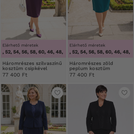
Elérhető méretek
Elérhető méretek
52, 54, 56, 58, 60
,
46, 48, 50, 52, 54, 56, 58, 60
46, 48, 50, 52, 54, 56, 58, 60
,
46, 48, 50, 
Háromrészes szilvaszínű
Háromrészes zöld
kosztüm csipkével
peplum kosztüm
77 400 Ft
77 400 Ft