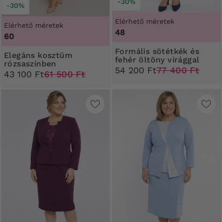
-30%
-30%
Elérhető méretek
Elérhető méretek
48
60
Formális sötétkék és
Elegáns kosztüm
fehér öltöny virággal
rózsaszínben
54 200 Ft
77 400 Ft
43 100 Ft
61 500 Ft