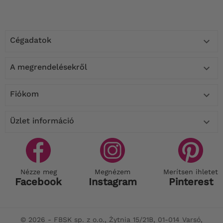
Cégadatok

A megrendelésekről

Fiókom

Üzlet információ

Nézze meg
Megnézem
Merítsen ihletet
Facebook
Instagram
Pinterest
© 2026 - FBSK sp. z o.o., Żytnia 15/21B, 01-014 Varsó,