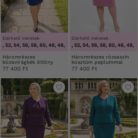
Elérhető méretek
Elérhető méretek
52, 54, 56, 58, 60
,
46, 48, 50, 52, 54, 56, 58, 60
46, 48, 50, 52, 54, 56, 58, 60
,
46, 48, 50, 
Háromrészes
Háromrészes rózsaszín
búzavirágkék öltöny
kosztüm peplummal
peplummal
77 400 Ft
77 400 Ft