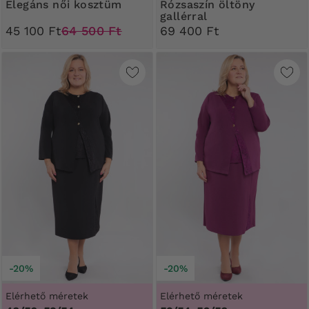
Elegáns női kosztüm
Rózsaszín öltöny
gallérral
45 100 Ft
64 500 Ft
69 400 Ft
-20%
-20%
Elérhető méretek
Elérhető méretek