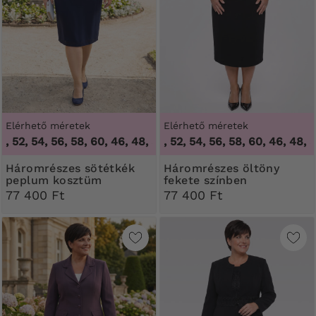
Elérhető méretek
Elérhető méretek
52, 54, 56, 58, 60
,
46, 48, 50, 52, 54, 56, 58, 60
46, 48, 50, 52, 54, 56, 58, 60
,
46, 48, 50, 
Háromrészes sötétkék
Háromrészes öltöny
peplum kosztüm
fekete színben
77 400 Ft
77 400 Ft