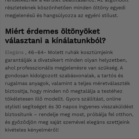
részleteknek köszönhetően minden öltöny egyedi
megjelenésű és hangsúlyozza az egyéni stílust.
Miért érdemes öltönyöket
választani a kínálatunkból?
Elegáns
, 46–64- Molett ruhák kosztümjeink
garantálják a divatsikert minden olyan helyzetben,
ahol professzionális megjelenésre van szükség. A
gondosan kidolgozott szabásvonalak, a tartós és
rugalmas anyagok, valamint a teljes méretválaszték
biztosítja, hogy minden nő megtalálja a testéhez
tökéletesen illő modellt. Gyors szállítást, online
stylisti segítséget és 30 napos ingyenes visszaküldést
biztosítunk – rendelje meg most, próbálja fel otthon,
és győződjön meg saját szemével elegáns szettjeink
kivételes kényelméről!