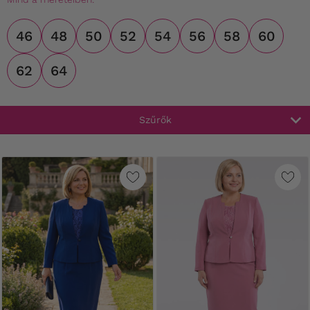
46
48
50
52
54
56
58
60
62
64
Szűrők