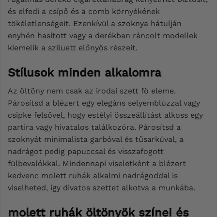
és elfedi a csípő és a comb környékének
tökéletlenségeit. Ezenkívül a szoknya hátulján
enyhén hasított vagy a derékban ráncolt modellek
kiemelik a sziluett előnyös részeit.
Stílusok minden alkalomra
Az öltöny nem csak az irodai szett fő eleme.
Párosítsd a blézert egy elegáns selyemblúzzal vagy
csipke felsővel, hogy estélyi összeállítást alkoss egy
partira vagy hivatalos találkozóra. Párosítsd a
szoknyát minimalista garbóval és tűsarkúval, a
nadrágot pedig papuccsal és visszafogott
fülbevalókkal. Mindennapi viseletként a blézert
kedvenc molett ruhák alkalmi nadrágoddal is
viselheted, így divatos szettet alkotva a munkába.
molett ruhák öltönyök színei és