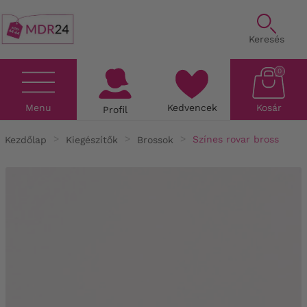
Keresés
0
Menu
Kedvencek
Kosár
Profil
Kezdőlap
Kiegészítők
Brossok
Színes rovar bross