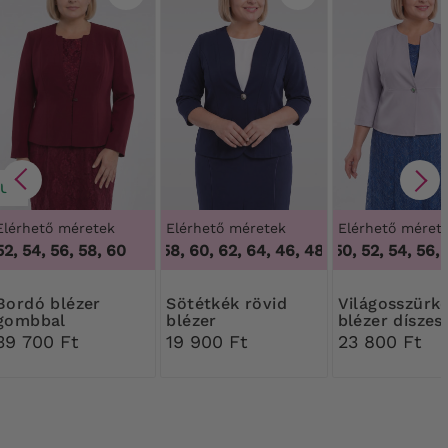
ÚJ
Elérhető méretek
Elérhető méretek
Elérhető méret
52, 54, 56, 58, 60
46, 48, 58, 60, 62, 64
,
46, 48, 50, 52, 54, 56, 
46, 48, 58, 60, 62, 64
 blézer
Sötétkék rövid
Világosszürke
gombbal
blézer
blézer díszes
gombbal
39 700 Ft
19 900 Ft
23 800 Ft