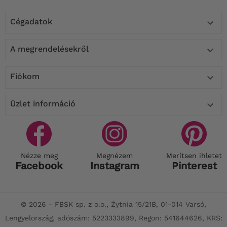
Cégadatok

A megrendelésekről

Fiókom

Üzlet információ

Nézze meg
Megnézem
Merítsen ihletet
Facebook
Instagram
Pinterest
© 2026 - FBSK sp. z o.o., Żytnia 15/21B, 01-014 Varsó,
Lengyelország, adószám: 5223333899, Regon: 541644626, KRS: