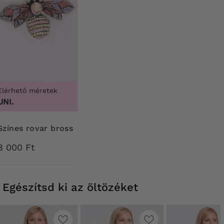
Elérhető méretek
UNI.
Színes rovar bross
8 000 Ft
Egészítsd ki az öltözéket