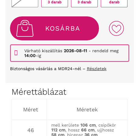
3 darab
3 darab
darab
KOSÁRBA
Várható kiszállítás
2026-08-11
- rendeld meg
14:00
-ig
Biztonságos vásárlás a MDR24-nél –
Részletek
Mérettáblázat
Méret
Méretek
mell kerülete
106 cm
, csípőkör
46
112 cm
, hossz
66 cm
, ujjhossz
58 cm
, bicepsz
36 cm