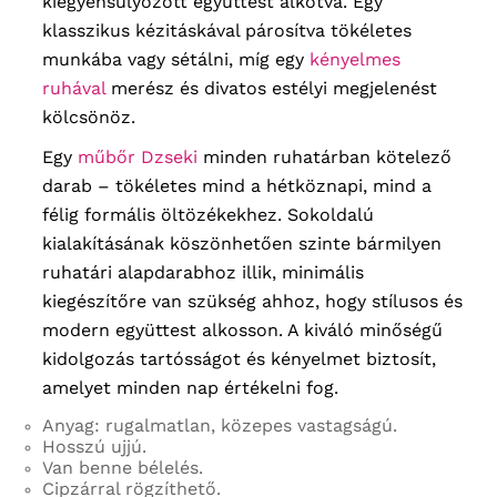
kiegyensúlyozott együttest alkotva. Egy
klasszikus kézitáskával párosítva tökéletes
munkába vagy sétálni, míg egy
kényelmes
ruhával
merész és divatos estélyi megjelenést
kölcsönöz.
Egy
műbőr Dzseki
minden ruhatárban kötelező
darab – tökéletes mind a hétköznapi, mind a
félig formális öltözékekhez. Sokoldalú
kialakításának köszönhetően szinte bármilyen
ruhatári alapdarabhoz illik, minimális
kiegészítőre van szükség ahhoz, hogy stílusos és
modern együttest alkosson. A kiváló minőségű
kidolgozás tartósságot és kényelmet biztosít,
amelyet minden nap értékelni fog.
Anyag: rugalmatlan, közepes vastagságú.
Hosszú ujjú.
Van benne bélelés.
Cipzárral rögzíthető.