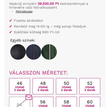
Vásárolj ennyiért
29,520.00 Ft
kedvezménnyel a
hírlevélre való feliratkozásért
-
Feliratkozás
✔
Fizetés átvételkor
✔
Rendeld meg 14:00-ig – még aznap feladjuk
✔
Szállítási költség 690 Ft-tól
Egyéb színek:
VÁLASSZON MÉRETET:
46
48
50
52
Utolsó
Utolsó
Utolsó
Utolsó
2 darab
2 darab
2 darab
3 darab
56
58
60
54
Utolsó
Utolsó
Utolsó