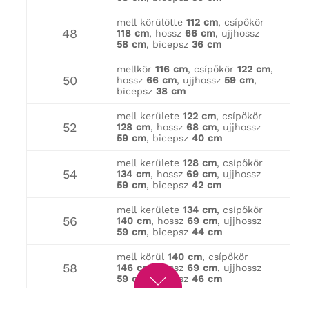
mell körülötte
112 cm
, csípőkör
48
118 cm
, hossz
66 cm
, ujjhossz
58 cm
, bicepsz
36 cm
mellkör
116 cm
, csípőkör
122 cm
,
50
hossz
66 cm
, ujjhossz
59 cm
,
bicepsz
38 cm
mell kerülete
122 cm
, csípőkör
52
128 cm
, hossz
68 cm
, ujjhossz
59 cm
, bicepsz
40 cm
mell kerülete
128 cm
, csípőkör
54
134 cm
, hossz
69 cm
, ujjhossz
59 cm
, bicepsz
42 cm
mell kerülete
134 cm
, csípőkör
56
140 cm
, hossz
69 cm
, ujjhossz
59 cm
, bicepsz
44 cm
mell körül
140 cm
, csípőkör
58
146 cm
, hossz
69 cm
, ujjhossz
59 cm
, bicepsz
46 cm
mellkör
146 cm
, csípőkör
152 cm
,