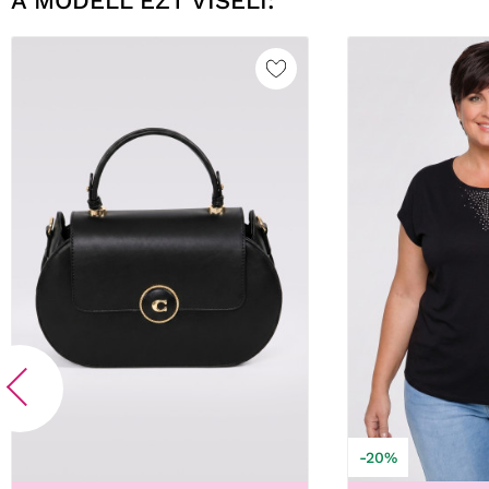
A MODELL EZT VISELI:
-20%