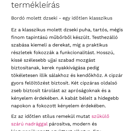
60
termékleírás
hossz
69 cm
, ujjhossz
59 cm
,
bicepsz
48 cm
Bordó molett dzseki - egy időtlen klasszikus
Ez a klasszikus molett dzseki
puha, tartós, mégis
finom tapintású műbőrből készült.
Testhezálló
szabása kiemeli a derekat, míg a praktikus
részletek fokozzák a funkcionalitást.
Hosszú,
kissé szélesebb ujjai szabad mozgást
biztosítanak, kerek nyakkivágása pedig
tökéletesen illik sálakhoz és kendőkhöz. A cipzár
gyors felöltözést biztosít. Két cipzáras oldalsó
zseb biztosít tárolást az apróságoknak és a
kényelem érdekében. A kabát bélelt a hidegebb
napokon a fokozott kényelem érdekében.
Ez az időtlen stílus remekül mutat
szűkülő
szárú nadrággal
párosítva, modern és