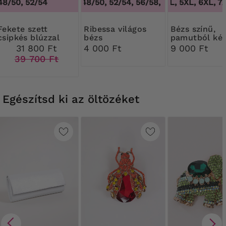
48/50, 52/54
44/46, 48/50, 52/54, 56/58, 60/62
3XL, 4XL, 5XL, 6XL, 7X
,
44/46, 48
 szett
Ribessa világos
Bézs színű,
csipkés blúzzal
bézs
pamutból kés
Harisnyanadrág 30
csipkével dísz
31 800 Ft
4 000 Ft
9 000 Ft
DEN
alakformáló 
39 700 Ft
Egészítsd ki az öltözéket