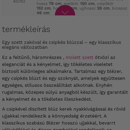
60/62
hossz
79 cm
, mellkör
150 cm
, csípőkör
152 cm
, hossz
71 cm
, ujjhossz
28 cm
, bicepsz
46 cm
termékleírás
Egy szett zakóval és csipkés blúzzal – egy klasszikus
elegáns változatban
Ez a feltűnő, háromrészes ,
molett szett
ötvözi az
eleganciát és a kényelmet, így tökéletes viseletet
biztosít különleges alkalmakra. Tartalmaz egy blézer,
egy csipkés blúzt és egy szoknyát, amelyek együttesen
egységes, stílusos összeállítást alkotnak. Enyhén
rugalmas, közepes súlyú anyagból készült, így garantált
a kényelmet és a tökéletes illeszkedést.
A csipkével díszített blúz kerek nyakkivágással és rövid
ujjakkal rendelkezik a könnyedség érzetéért. A
klasszikus szabású Blézer hosszú ujjakkal, bevarrt
vállvédőkkel és díszes gombokkal rendelkezik az