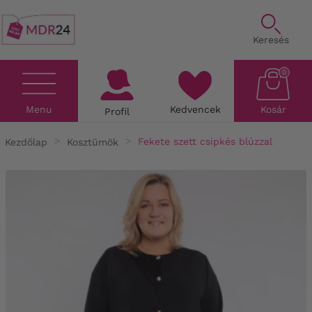
Keresés
0
Menu
Kedvencek
Kosár
Profil
Kezdőlap
Kosztümök
Fekete szett csipkés blúzzal