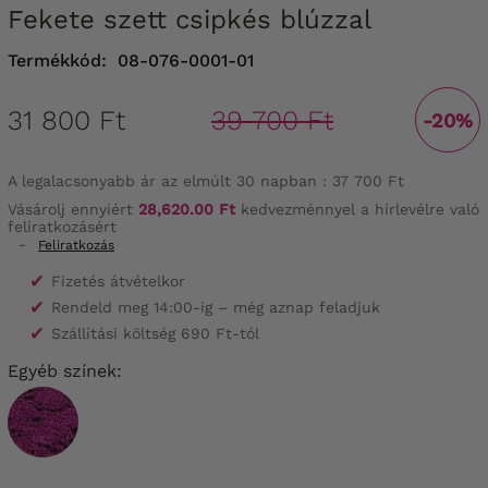
Fekete szett csipkés blúzzal
Termékkód:
08-076-0001-01
31 800 Ft
39 700 Ft
-20%
A legalacsonyabb ár az elmúlt 30 napban :
37 700 Ft
Vásárolj ennyiért
28,620.00 Ft
kedvezménnyel a hírlevélre való
feliratkozásért
-
Feliratkozás
✔
Fizetés átvételkor
✔
Rendeld meg 14:00-ig – még aznap feladjuk
✔
Szállítási költség 690 Ft-tól
Egyéb színek: