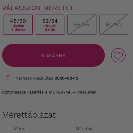
VÁLASSZON MÉRETET:
48/50
52/54
56/58
60/62
Utolsó
Utolsó
3 darab
darab
KOSÁRBA
Várható kiszállítás
2026-08-12
Biztonságos vásárlás a MDR24-nél –
Részletek
Mérettáblázat
Méret
Méretek