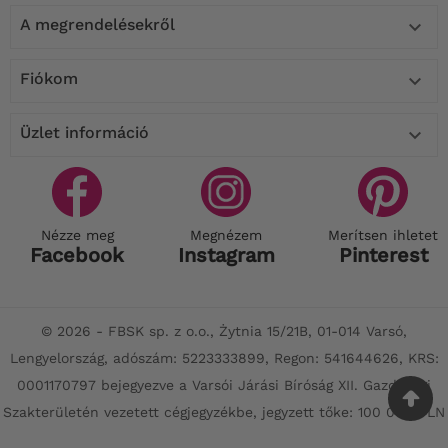
A megrendelésekről

Fiókom

Üzlet információ

Nézze meg
Megnézem
Merítsen ihletet
Facebook
Instagram
Pinterest
© 2026 - FBSK sp. z o.o., Żytnia 15/21B, 01-014 Varsó,
Lengyelország, adószám: 5223333899, Regon: 541644626, KRS:
0001170797 bejegyezve a Varsói Járási Bíróság XII. Gazdasági
Szakterületén vezetett cégjegyzékbe, jegyzett tőke: 100 000 PLN