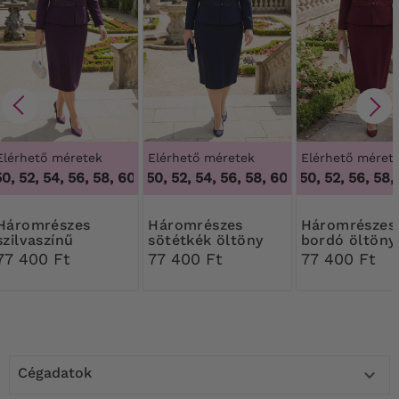
Elérhető méretek
Elérhető méretek
Elérhető méret
, 52, 54, 56, 58, 60
46, 48, 50, 52, 54, 56, 58, 60
,
46, 48, 50, 52, 54, 56, 58, 60
46, 48, 50, 52, 56, 58, 
,
46, 48, 50, 52, 5
4
mrészes
Háromrészes
Háromrészes
szilvaszínű
sötétkék öltöny
bordó öltöny
kosztüm csipkével
csipkével
csipkével
77 400 Ft
77 400 Ft
77 400 Ft
Cégadatok
