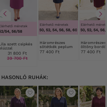
-20%
Elérhető méretek
Elérhető méret
Elérhető méretek
46, 48, 50, 52, 54, 56, 58, 60
46, 48, 50, 52, 54, 56, 
,
46, 48, 50, 52, 5
4
52/54, 56/58
Háromrészes
Háromrészes
tt csipkés
sötétkék peplum
öltöny bordó
blúzzal
kosztüm
színben
77 400 Ft
77 400 Ft
31 800 Ft
39 700 Ft
HASONLÓ RUHÁK: