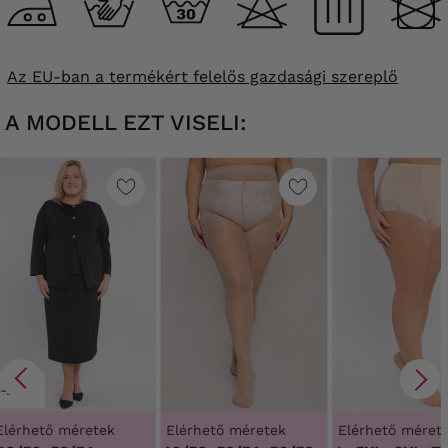
Az EU-ban a termékért felelős gazdasági szereplő
A MODELL EZT VISELI:
-20%
Elérhető méretek
Elérhető méretek
Elérhető méret
1