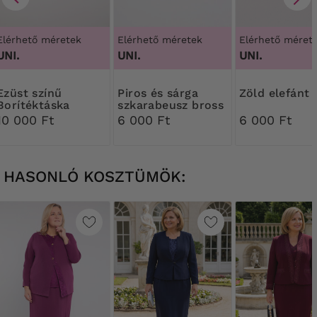
Elérhető méretek
Elérhető méretek
Elérhető méret
UNI.
UNI.
UNI.
 színű
Piros és sárga
Zöld elefánt
Borítéktáska
szkarabeusz bross
10 000 Ft
6 000 Ft
6 000 Ft
HASONLÓ KOSZTÜMÖK: