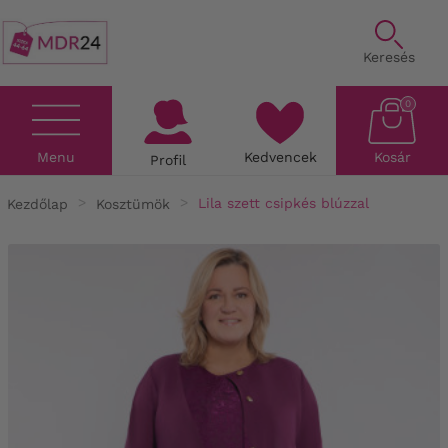
Keresés
0
Menu
Kedvencek
Kosár
Profil
Kezdőlap
Kosztümök
Lila szett csipkés blúzzal