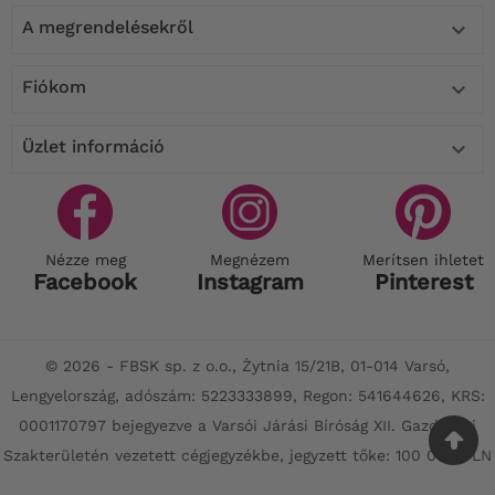
A megrendelésekről

Fiókom

Üzlet információ

Nézze meg
Megnézem
Merítsen ihletet
Facebook
Instagram
Pinterest
© 2026 - FBSK sp. z o.o., Żytnia 15/21B, 01-014 Varsó,
Lengyelország, adószám: 5223333899, Regon: 541644626, KRS:
0001170797 bejegyezve a Varsói Járási Bíróság XII. Gazdasági
Szakterületén vezetett cégjegyzékbe, jegyzett tőke: 100 000 PLN