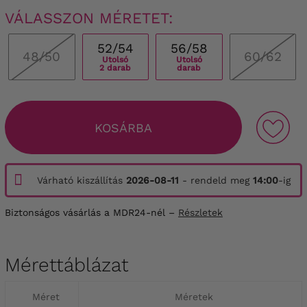
VÁLASSZON MÉRETET:
52/54
56/58
48/50
60/62
Utolsó
Utolsó
2 darab
darab
KOSÁRBA
Várható kiszállítás
2026-08-11
- rendeld meg
14:00
-ig
Biztonságos vásárlás a MDR24-nél –
Részletek
Mérettáblázat
Méret
Méretek