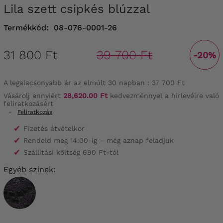
Lila szett csipkés blúzzal
Termékkód:
08-076-0001-26
31 800 Ft
39 700 Ft
-20%
A legalacsonyabb ár az elmúlt 30 napban :
37 700 Ft
Vásárolj ennyiért
28,620.00 Ft
kedvezménnyel a hírlevélre való
feliratkozásért
-
Feliratkozás
✔
Fizetés átvételkor
✔
Rendeld meg 14:00-ig – még aznap feladjuk
✔
Szállítási költség 690 Ft-tól
Egyéb színek: