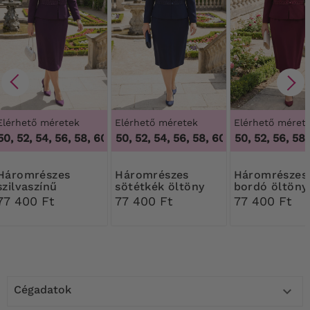
Elérhető méretek
Elérhető méretek
Elérhető méret
0, 52, 54, 56, 58, 60
46, 48, 50, 52, 54, 56, 58, 60
,
46, 48, 50, 52, 54, 56, 58, 60
46, 48, 50, 52, 56, 58, 
,
46, 48, 50, 52, 
mrészes
Háromrészes
Háromrészes
szilvaszínű
sötétkék öltöny
bordó öltöny
kosztüm csipkével
csipkével
csipkével
77 400 Ft
77 400 Ft
77 400 Ft
Cégadatok
