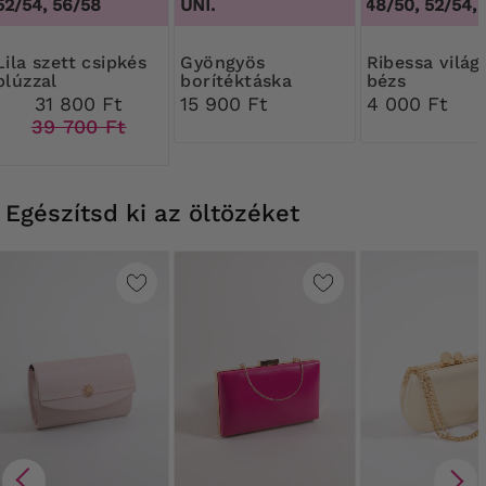
52/54, 56/58
UNI.
44/46, 48/50, 52/54, 5
tt csipkés
Gyöngyös
Ribessa világos
blúzzal
borítéktáska
bézs
díszítéssel
Harisnyanadr
31 800 Ft
15 900 Ft
4 000 Ft
DEN
39 700 Ft
Egészítsd ki az öltözéket