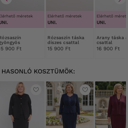
Elérhető méretek
Elérhető méretek
Elérhető méret
UNI.
UNI.
UNI.
saszín
Rózsaszín táska
Arany táska arany
gyöngyös
díszes csattal
csattal
borítéktáska
15 900 Ft
15 900 Ft
16 900 Ft
díszítéssel
HASONLÓ KOSZTÜMÖK: