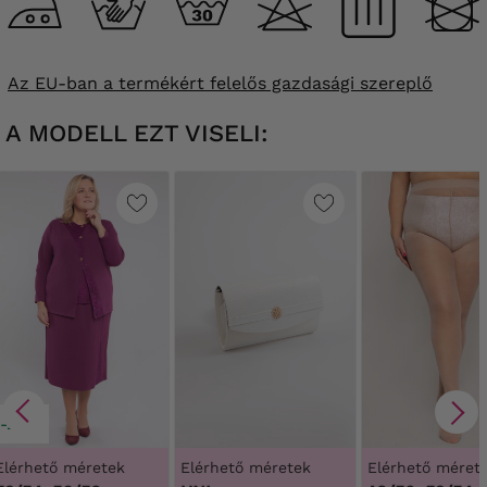
Az EU-ban a termékért felelős gazdasági szereplő
A MODELL EZT VISELI:
-20%
Elérhető méretek
Elérhető méretek
Elérhető méret