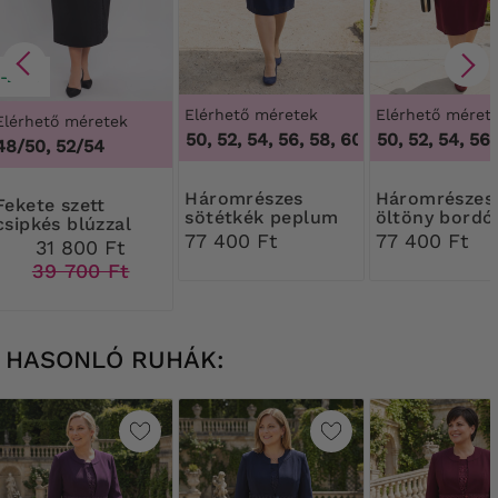
-20%
Elérhető méretek
Elérhető méret
Elérhető méretek
46, 48, 50, 52, 54, 56, 58, 60
46, 48, 50, 52, 54, 56, 
,
46, 48, 50, 52, 
48/50, 52/54
Háromrészes
Háromrészes
 szett
sötétkék peplum
öltöny bordó
csipkés blúzzal
kosztüm
színben
77 400 Ft
77 400 Ft
31 800 Ft
39 700 Ft
HASONLÓ RUHÁK: