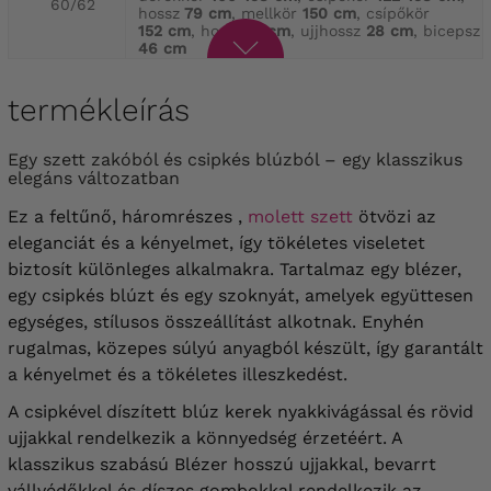
60/62
hossz
79 cm
, mellkör
150 cm
, csípőkör
152 cm
, hossz
71 cm
, ujjhossz
28 cm
, bicepsz
46 cm
termékleírás
Egy szett zakóból és csipkés blúzból – egy klasszikus
elegáns változatban
Ez a feltűnő, háromrészes ,
molett szett
ötvözi az
eleganciát és a kényelmet, így tökéletes viseletet
biztosít különleges alkalmakra. Tartalmaz egy blézer,
egy csipkés blúzt és egy szoknyát, amelyek együttesen
egységes, stílusos összeállítást alkotnak. Enyhén
rugalmas, közepes súlyú anyagból készült, így garantált
a kényelmet és a tökéletes illeszkedést.
A csipkével díszített blúz kerek nyakkivágással és rövid
ujjakkal rendelkezik a könnyedség érzetéért. A
klasszikus szabású Blézer hosszú ujjakkal, bevarrt
vállvédőkkel és díszes gombokkal rendelkezik az