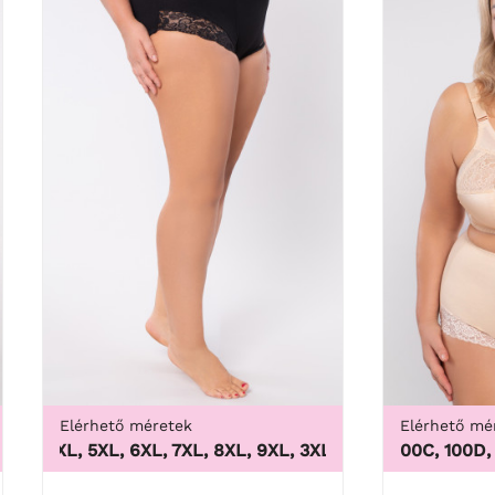
Elérhető méretek
Elérhető mé
, 50, 52, 54, 56, 58, 60, 62, 64
L, 4XL, 5XL, 6XL, 7XL, 8XL, 9XL
,
3XL, 4XL, 5XL, 6XL, 7XL, 
100B, 100C, 100D, 100