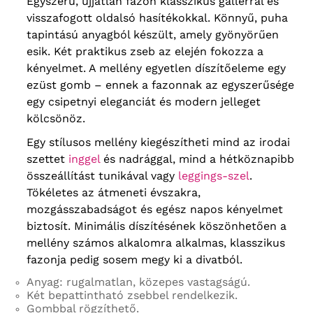
Egyszerű, ujjatlan fazon klasszikus gallérral és
visszafogott oldalsó hasítékokkal. Könnyű, puha
tapintású anyagból készült, amely gyönyörűen
esik. Két praktikus zseb az elején fokozza a
kényelmet. A mellény egyetlen díszítőeleme egy
ezüst gomb – ennek a fazonnak az egyszerűsége
egy csipetnyi eleganciát és modern jelleget
kölcsönöz.
Egy stílusos mellény kiegészítheti mind az irodai
szettet
inggel
és nadrággal, mind a hétköznapibb
összeállítást tunikával vagy
leggings-szel
.
Tökéletes az átmeneti évszakra,
mozgásszabadságot és egész napos kényelmet
biztosít. Minimális díszítésének köszönhetően a
mellény számos alkalomra alkalmas, klasszikus
fazonja pedig sosem megy ki a divatból.
Anyag: rugalmatlan, közepes vastagságú.
Két bepattintható zsebbel rendelkezik.
Gombbal rögzíthető.