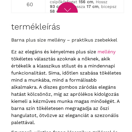
csípőkörfogat
156 cm
, Hossz
60
93 cm
, ujj hossza
17 cm
, bicepsz
58 cm
mellbőség kerülete
154 cm
,
csípőkörfogat
166 cm
, Hossz
62
termékleírás
95 cm
, ujj hossza
18 cm
, Bicepsz
60 cm
mellbőség kerülete
158 cm
,
Barna plus size mellény – praktikus zsebekkel
csípőkörfogat
168 cm
, Hosszúság
64
95 cm
, ujj hossza
18 cm
, Bicepsz
Ez az elegáns és kényelmes plus size
62 cm
mellény
tökéletes választás azoknak a nőknek, akik
értékelik a klasszikus stílust és a mindennapi
funkcionalitást. Sima, időtlen szabása tökéletes
mind a munkába, mind a formálisabb
alkalmakra. A díszes gombos záródás elegáns
hatást kölcsönöz, míg az aprólékos kidolgozás
kiemeli a kézműves munka magas minőségét. A
barna szín tökéletesen megragadja az őszi
hangulatot, ötvözve az eleganciát a szezonális
palettával.