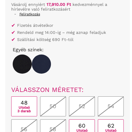
Vásárolj ennyiért
17,910.00 Ft
kedvezménnyel a
hírlevélre való feliratkozásért
-
Feliratkozás
✔
Fizetés átvételkor
✔
Rendeld meg 14:00-ig – még aznap feladjuk
✔
Szállítási költség 690 Ft-tól
Egyéb színek:
VÁLASSZON MÉRETET:
48
50
52
54
Utolsó
3 darab
60
62
56
58
Utolsó
Utolsó