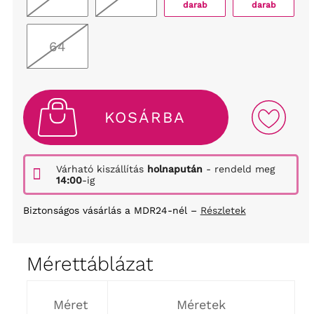
darab
darab
64
KOSÁRBA
Várható kiszállítás
holnapután
- rendeld meg
14:00
-ig
Biztonságos vásárlás a MDR24-nél –
Részletek
Mérettáblázat
Méret
Méretek