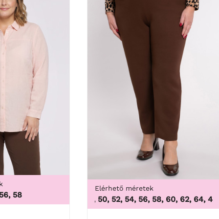
k
Elérhető méretek
 56, 58
46, 48, 50, 52, 54, 56, 58, 60, 62, 64
,
46, 48
3X