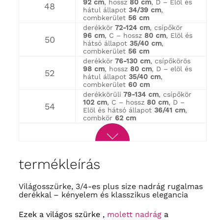
92 cm
, hossz
80 cm
, D – Elöl és
48
hátul állapot
34/39 cm
,
combkerület
56 cm
derékkör
72-124 cm
, csípőkör
96 cm
, C – hossz
80 cm
, Elöl és
50
hátsó állapot
35/40 cm
,
combkerület
56 cm
derékkör
76-130 cm
, csípőkörös
98 cm
, hossz
80 cm
, D – elöl és
52
hátul állapot
35/40 cm
,
combkerület
60 cm
derékkörüli
79-134 cm
, csípőkör
102 cm
, C – hossz
80 cm
, D –
54
Elöl és hátsó állapot
36/41 cm
,
combkör
62 cm
termékleírás
Világosszürke, 3/4-es plus size nadrág rugalmas
derékkal – kényelem és klasszikus elegancia
Ezek a világos szürke ,
molett nadrág
a