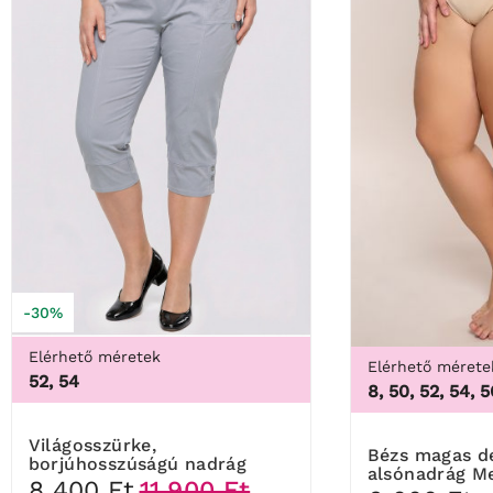
-30%
Elérhető méretek
Elérhető mérete
52, 54
46, 48, 50, 52, 54, 56, 5
Világosszürke,
Bézs magas derekú
borjúhosszúságú nadrág
alsónadrág M
8 400 Ft
11 900 Ft