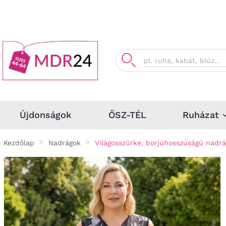
Ruházat
Újdonságok
ŐSZ-TÉL
Kezdőlap
Nadrágok
Világosszürke, borjúhosszúságú nadrá