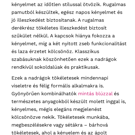
kényelmet az időtlen stílussal ötvözik. Rugalmas
pamutból készültek, egész napos kényelmet és
jó illeszkedést biztosítanak. A rugalmas
derékrész tökéletes illeszkedést biztosít
szűkület nélkül. A kapcsok hiánya fokozza a
kényelmet, míg a két nyitott zseb funkcionalitást
és laza érzetet kölcsönöz. Klasszikus
szabásuknak köszönhetően ezek a nadrágok
rendkívül sokoldalúak és praktikusak.
Ezek a nadrágok tökéletesek mindennapi
viseletre és félig formális alkalmakra is.
Gyönyörűen kombinálhatók
mintás blúzzal
és
természetes anyagokból készült molett inggal is,
kényelmes, mégis elegáns megjelenést
kölcsönözve nekik. Tökéletesek munkába,
megbeszélésekre vagy sétákra – bárhová
tökéletesek, ahol a kényelem és az ápolt