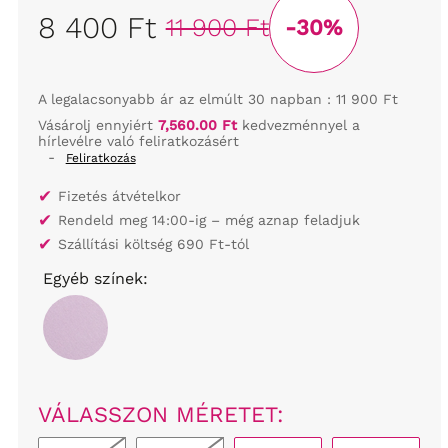
8 400 Ft
11 900 Ft
-30%
A legalacsonyabb ár az elmúlt 30 napban :
11 900 Ft
Vásárolj ennyiért
7,560.00 Ft
kedvezménnyel a
hírlevélre való feliratkozásért
-
Feliratkozás
✔
Fizetés átvételkor
✔
Rendeld meg 14:00-ig – még aznap feladjuk
✔
Szállítási költség 690 Ft-tól
Egyéb színek:
VÁLASSZON MÉRETET: