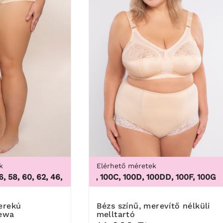
k
Elérhető méretek
8, 60, 62
,
46, 48, 50, 52, 54, 56, 58, 60, 62
100B, 100C, 100D, 100DD, 100F, 100G, 100H, 
Bézs színű, merevítő nélküli
ewa
melltartó