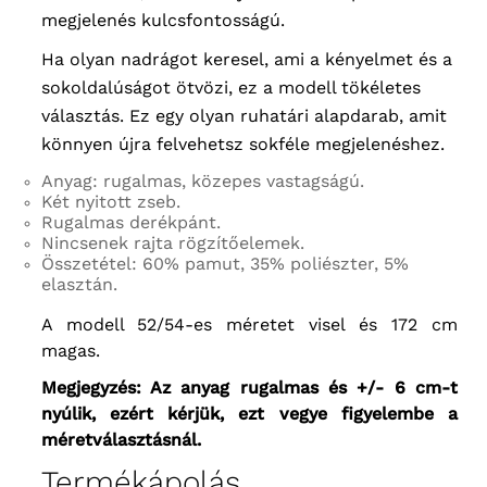
megjelenés kulcsfontosságú.
Ha olyan nadrágot keresel, ami a kényelmet és a
sokoldalúságot ötvözi, ez a modell tökéletes
választás. Ez egy olyan ruhatári alapdarab, amit
könnyen újra felvehetsz sokféle megjelenéshez.
Anyag: rugalmas, közepes vastagságú.
Két nyitott zseb.
Rugalmas derékpánt.
Nincsenek rajta rögzítőelemek.
Összetétel: 60% pamut, 35% poliészter, 5%
elasztán.
A modell 52/54-es méretet visel és 172 cm
magas.
Megjegyzés: Az anyag rugalmas és +/- 6 cm-t
nyúlik, ezért kérjük, ezt vegye figyelembe a
méretválasztásnál.
Termékápolás