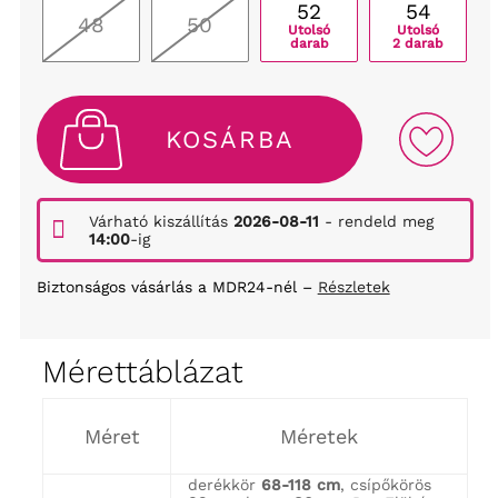
52
54
48
50
Utolsó
Utolsó
darab
2 darab
KOSÁRBA
Várható kiszállítás
2026-08-11
- rendeld meg
14:00
-ig
Biztonságos vásárlás a MDR24-nél –
Részletek
Mérettáblázat
Méret
Méretek
derékkör
68-118 cm
, csípőkörös