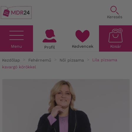
Keresés
0
Menu
Kedvencek
Kosár
Profil
Kezdőlap
Fehérnemű
Női pizsama
Lila pizsama
kavargó körökkel