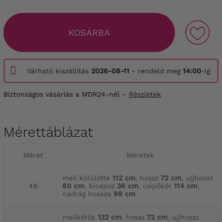
KOSÁRBA
Várható kiszállítás
2026-08-11
- rendeld meg
14:00
-ig
Biztonságos vásárlás a MDR24-nél –
Részletek
Mérettáblázat
Méret
Méretek
mell körülötte
112 cm
, hossz
72 cm
, ujjhossz
48
60 cm
, bicepsz
36 cm
, csípőkör
114 cm
,
nadrág hossza
99 cm
mellkörös
122 cm
, hossz
72 cm
, ujjhossz