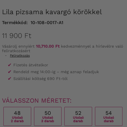
Lila pizsama kavargó körökkel
Termékkód:
10-108-0017-A1
11 900 Ft
Vásárolj ennyiért
10,710.00 Ft
kedvezménnyel a hírlevélre való
feliratkozásért
-
Feliratkozás
✔
Fizetés átvételkor
✔
Rendeld meg 14:00-ig – még aznap feladjuk
✔
Szállítási költség 690 Ft-tól
VÁLASSZON MÉRETET:
48
50
52
54
Utolsó
Utolsó
Utolsó
Utolsó
2 darab
3 darab
darab
darab