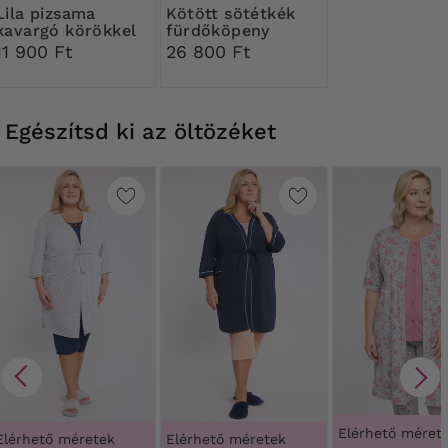
pizsama
Kötött sötétkék
kavargó körökkel
fürdőköpeny
11 900 Ft
26 800 Ft
Egészítsd ki az öltözéket
Elérhető méret
Elérhető méretek
Elérhető méretek