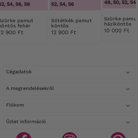
48, 50, 52, 54
52, 54, 56, 58
52, 54, 56
Szürke pamut
e pamut
Sötétkék pamut
háziköntös
köntös fehér
köntös
rózsákkal
10 000 Ft
pöttyökkel
12 900 Ft
12 900 Ft
Cégadatok

A megrendelésekről

Fiókom

Üzlet információ
