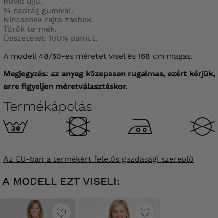
Rövid ujjú.
¾ nadrág gumival.
Nincsenek rajta zsebek.
Török termék.
Összetétel: 100% pamut.
A modell 48/50-es méretet visel és
168 cm
magas.
Megjegyzés: az anyag közepesen rugalmas, ezért kérjük,
erre figyeljen méretválasztáskor.
Termékápolás
Az EU-ban a termékért felelős gazdasági szereplő
A MODELL EZT VISELI: