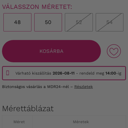
VÁLASSZON MÉRETET:
48
50
52
54
KOSÁRBA
Várható kiszállítás
2026-08-11
- rendeld meg
14:00
-ig
Biztonságos vásárlás a MDR24-nél –
Részletek
Mérettáblázat
Méret
Méretek