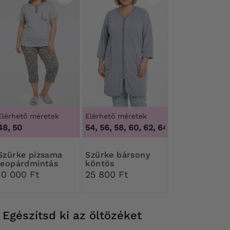
Elérhető méretek
Elérhető méretek
48, 50
50, 52, 54, 56, 58, 60, 62, 64, 66
,
50, 52, 54, 
 pizsama
Szürke bársony
leopárdmintás
köntös
nadrággal
10 000 Ft
25 800 Ft
Egészítsd ki az öltözéket