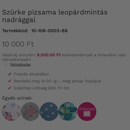
Szürke pizsama leopárdmintás
nadrággal
Termékkód:
10-108-0003-B8
10 000 Ft
Vásárolj ennyiért
9,000.00 Ft
kedvezménnyel a hírlevélre való
feliratkozásért
-
Feliratkozás
✔
Fizetés átvételkor
✔
Rendeld meg 14:00-ig – még aznap feladjuk
✔
Szállítási költség 690 Ft-tól
Egyéb színek:
Kiterjed