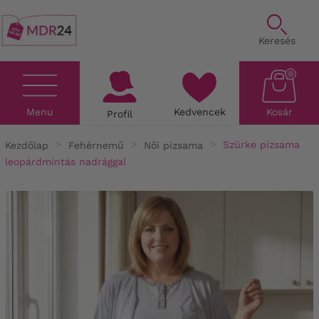
Keresés
0
Menu
Kedvencek
Kosár
Profil
Kezdőlap
Fehérnemű
Női pizsama
Szürke pizsama
leopárdmintás nadrággal