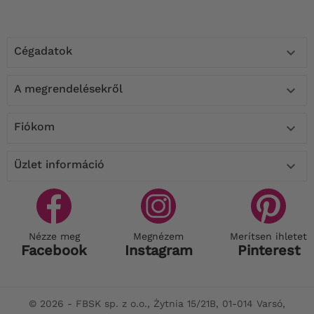
Cégadatok

A megrendelésekről

Fiókom

Üzlet információ

Nézze meg
Megnézem
Merítsen ihletet
Facebook
Instagram
Pinterest
© 2026 - FBSK sp. z o.o., Żytnia 15/21B, 01-014 Varsó,