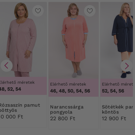
Elérhető méretek
Elérhető méretek
Elérhető méret
48, 52, 54
46, 48, 50, 54, 56
52, 54, 56
zín pamut
Narancssárga
Sötétkék pamut
pöttyös
pongyola
köntös
háziköntös
10 000 Ft
22 800 Ft
12 900 Ft