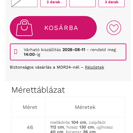
2 darab
3 darab
KOSÁRBA
Várható kiszállítás
2026-08-11
- rendeld meg
14:00
-ig
Biztonságos vásárlás a MDR24-nél –
Részletek
Mérettáblázat
Méret
Méretek
mellkörös
104 cm
, csípőkör
46
112 cm
, hossz
130 cm
, ujjhossz
40 cm
, bicepsz
36 cm