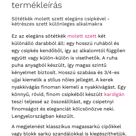
60
termékleírás
160 cm
, hossz
139 cm
, ujjhossz
41 cm
, bicepsz
52 cm
Sötétkék molett szett elegáns csipkével -
mell körülfoga
144 cm
, csípőkör
62
164 cm
, hossz
140 cm
, ujjhossz
kétrészes szett különleges alkalmakra
42 cm
, bicepsz
54 cm
Ez az elegáns sötétkék
molett szett
két
mellkörbe
148 cm
, csípőkör
különálló darabból áll: egy hosszú ruhából és
64
168 cm
, hossz
142 cm
, ujjhossz
44 cm
, bicepsz
56 cm
egy csipkés kendőből, így az alkalomtól függően
együtt vagy külön-külön is viselhetők. A ruha
puha anyagból készült, így magas szintű
kényelmet biztosít. Hosszú szabása és 3/4-es
ujjai kiemelik a stílus nőies jellegét. A kerek
nyakkivágás finoman kiemeli a nyakkivágást. Egy
könnyű, rövid, finom csipkéből készült
kardigán
teszi teljessé az összeállítást, egy csipetnyi
finomságot és eleganciát kölcsönözve neki.
Lengyelországban készült.
A megjelenést klasszikus magassarkú cipőkkel
vagy blokk sarkú szandálokkal is kiegészíthetjük.