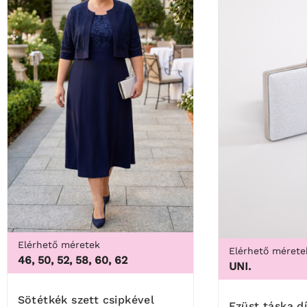
Elérhető méretek
Elérhető mérete
46, 50, 52, 58, 60, 62
UNI.
Sötétkék szett csipkével
Ezüst táska d