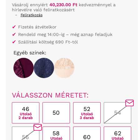
Vásárolj ennyiért
40,230.00 Ft
kedvezménnyel a
hírlevélre való feliratkozásért
-
Feliratkozás
✔
Fizetés átvételkor
✔
Rendeld meg 14:00-ig – még aznap feladjuk
✔
Szállítási költség 690 Ft-tól
Egyéb színek:
VÁLASSZON MÉRETET:
46
52
50
54
Utolsó
Utolsó
2 darab
3 darab
58
62
56
60
Utolsó
Utolsó