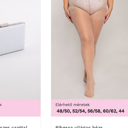
k
Elérhető méretek
44/46, 48/50, 52/54, 56/58, 60/62
,
44/46, 
3X
íszes csattal
Ribessa világos bézs