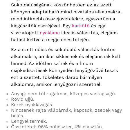
Sokoldalúságának köszönhetően ez az szett
könnyen adaptálható mind hivatalos alkalmakra,
mind intimebb összejövetelekre, egyszerűen a
kiegészítők cseréjével. Egy
karkötő
és egy
visszafogott
nyaklánc
ideális választás, elegáns
hatást keltve a megjelenés tetején.
Ez a szett nőies és sokoldalú választás fontos
alkalmakra, amikor sikkesnek és elegánsnak kell
lenned. Az időtlen színek és a finom
csipkedíszítések könnyedén lenyűgözővé teszik
ezt a szettet. Tökéletes darab bármilyen
alkalomra, amikor lenyűgözni szeretnél!
Anyag: nem túl rugalmas, közepes vastagságú.
Rövid ujjú.
Kerek nyakkivágás.
Nincsenek rajta vállpárnák, kapcsok, zsebek vagy
bélés.
Lengyel termék.
Összetétel: 96% poliészter, 4% elasztán.