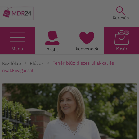
Keresés
0
Menu
Kedvencek
Kosár
Profil
Kezdőlap
Blúzok
Fehér blúz díszes ujjakkal és
nyakkivágással