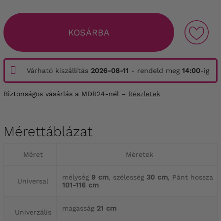
KOSÁRBA
Várható kiszállítás
2026-08-11
- rendeld meg
14:00
-ig
Biztonságos vásárlás a MDR24-nél –
Részletek
Mérettáblázat
Méret
Méretek
mélység
9 cm
, szélesség
30 cm
, Pánt hossza
Universal
101-116 cm
magasság
21 cm
Univerzális