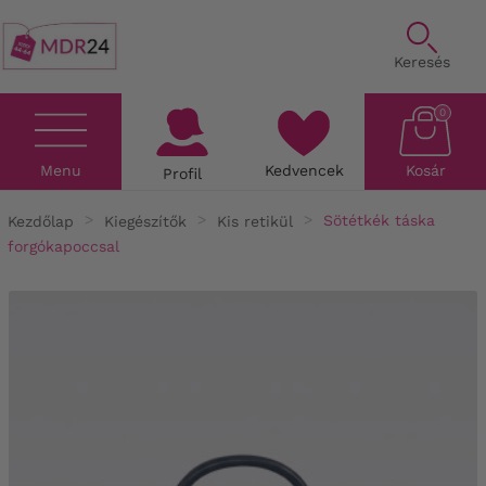
Keresés
0
Menu
Kedvencek
Kosár
Profil
Kezdőlap
Kiegészítők
Kis retikül
Sötétkék táska
forgókapoccsal