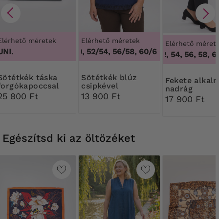
Elérhető méretek
Elérhető méretek
Elérhető méret
UNI.
48/50, 52/54, 56/58, 60/62
,
48/50, 52/54, 
50, 52, 54, 56, 58, 60
ék táska
Sötétkék blúz
Fekete alkalmi
forgókapoccsal
csipkével
nadrág
25 800 Ft
13 900 Ft
17 900 Ft
Egészítsd ki az öltözéket