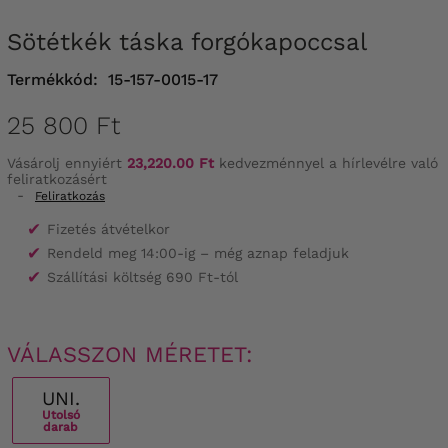
Sötétkék táska forgókapoccsal
Termékkód:
15-157-0015-17
25 800 Ft
Vásárolj ennyiért
23,220.00 Ft
kedvezménnyel a hírlevélre való
feliratkozásért
-
Feliratkozás
✔
Fizetés átvételkor
✔
Rendeld meg 14:00-ig – még aznap feladjuk
✔
Szállítási költség 690 Ft-tól
VÁLASSZON MÉRETET:
UNI.
Utolsó
darab