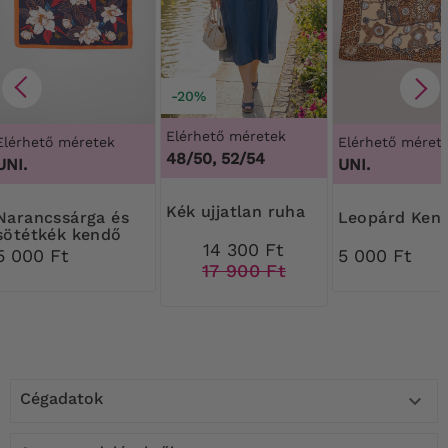
-20%
Elérhető méretek
Elérhető méretek
Elérhető méret
48/50, 52/54
UNI.
UNI.
Kék ujjatlan ruha
ssárga és
Leopárd Ken
sötétkék kendő
14 300 Ft
5 000 Ft
5 000 Ft
17 900 Ft
Cégadatok
