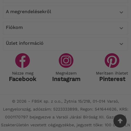
A megrendelésekről

Fiókom

Üzlet információ

Nézze meg
Megnézem
Merítsen ihletet
Facebook
Instagram
Pinterest
© 2026 - FBSK sp. z o.o., Żytnia 15/21B, 01-014 Varsó,
Lengyelország, adószám: 5223333899, Regon: 541644626, KRS:
0001170797 bejegyezve a Varsói Járási Bíróság XII. Gazdasági
Szakterületén vezetett cégjegyzékbe, jegyzett tőke: 100 000 PLN