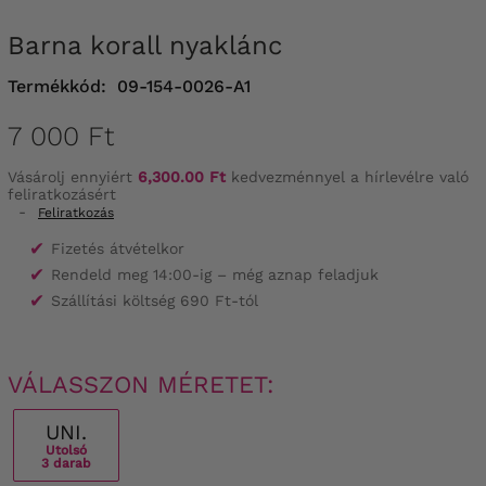
Barna korall nyaklánc
Termékkód:
09-154-0026-A1
7 000 Ft
Vásárolj ennyiért
6,300.00 Ft
kedvezménnyel a hírlevélre való
feliratkozásért
-
Feliratkozás
✔
Fizetés átvételkor
✔
Rendeld meg 14:00-ig – még aznap feladjuk
✔
Szállítási költség 690 Ft-tól
VÁLASSZON MÉRETET:
UNI.
Utolsó
3 darab