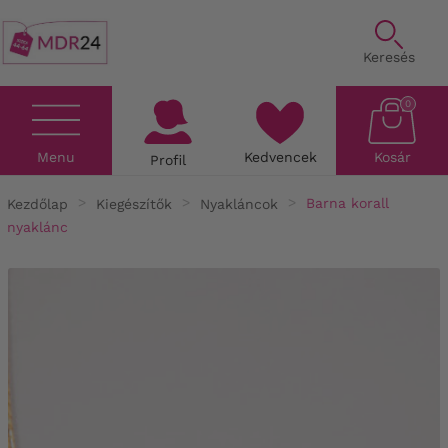
Keresés
0
Menu
Kedvencek
Kosár
Profil
Kezdőlap
Kiegészítők
Nyakláncok
Barna korall
nyaklánc