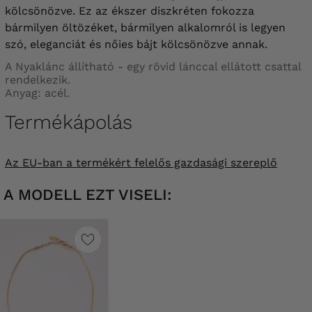
kölcsönözve. Ez az ékszer diszkréten fokozza
bármilyen öltözéket, bármilyen alkalomról is legyen
szó, eleganciát és nőies bájt kölcsönözve annak.
A Nyaklánc állítható - egy rövid lánccal ellátott csattal
rendelkezik.
Anyag: acél.
Termékápolás
Az EU-ban a termékért felelős gazdasági szereplő
A MODELL EZT VISELI: