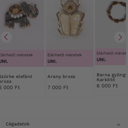
Elérhető méret
Elérhető méretek
Elérhető méretek
UNI.
UNI.
UNI.
Barna gyöngyös
 elefánt
Arany bross
Karkötő
bross
6 000 Ft
6 000 Ft
7 000 Ft
Cégadatok
