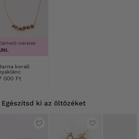
Elérhető méretek
UNI.
 korall
nyaklánc
7 000 Ft
Egészítsd ki az öltözéket