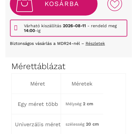
KOSÁRBA
Várható kiszállítás
2026-08-11
- rendeld meg
14:00
-ig
Biztonságos vásárlás a MDR24-nél –
Részletek
Mérettáblázat
Méret
Méretek
Egy méret több
Mélység
2 cm
Univerzális méret
szélesség
20 cm