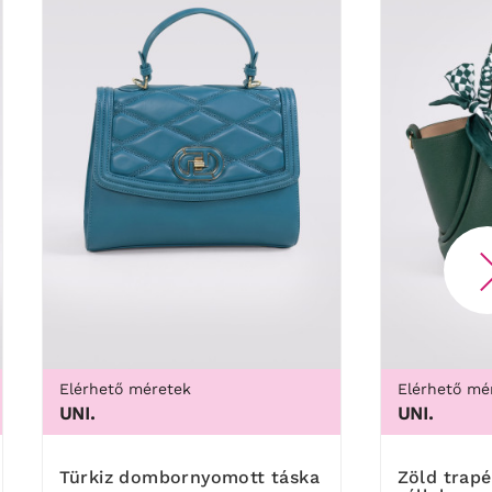
Elérhető méretek
Elérhető mé
UNI.
UNI.
Türkiz dombornyomott táska
Zöld trapéz alakú táska