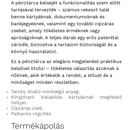
A pénztárca belsejét a funkcionalitás szem előtt
tartásával tervezték – számos rekeszt talál
benne kártyáknak, dokumentumoknak és
bankjegyeknek, valamint egy további cipzáras
zsebet, amely tökéletes érméknek vagy
apróságoknak. A teljes darab egy erős patenttal
záródik, biztosítva a tartalom biztonságát és a
könnyű használatot.
Ez a pénztárca az elegáns megjelenést praktikus
belsővel ötvözi – tökéletes választás azoknak a
nőknek, akik értékelik a rendet, a stílust és a
minőséget minden részletben.
Tartós, kiváló minőségű anyag.
Kihajtható kialakítás kártyáknak megfelelő
hellyel.
Cipzáras zseb.
Pattanós rögzítés.
Termékápolás