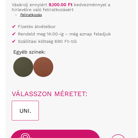
Vásárolj ennyiért
8,100.00 Ft
kedvezménnyel a
hírlevélre való feliratkozásért
-
Feliratkozás
✔
Fizetés átvételkor
✔
Rendeld meg 14:00-ig – még aznap feladjuk
✔
Szállítási költség 690 Ft-tól
Egyéb színek:
VÁLASSZON MÉRETET:
UNI.