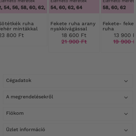
Elérhető méretek
Elérhető méretek
Elérhető méret
, 54, 56, 58, 60, 62, 64
54, 60, 62, 64
,
48, 50, 52, 54, 56, 58, 60, 62, 64
58, 60, 62
5
ék ruha
Fekete ruha arany
Fekete- fekete
fehér mintákkal
nyakkivágással
ruha
23 800 Ft
18 600 Ft
13 900 F
21 900 Ft
19 900 
Cégadatok

A megrendelésekről

Fiókom

Üzlet információ
