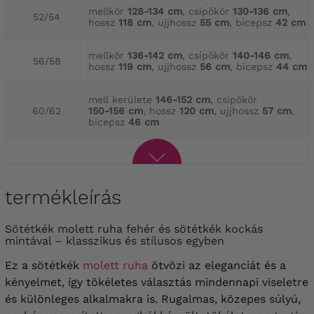
mellkör
128-134 cm
, csípőkör
130-136 cm
,
52/54
hossz
118 cm
, ujjhossz
55 cm
, bicepsz
42 cm
mellkör
136-142 cm
, csípőkör
140-146 cm
,
56/58
hossz
119 cm
, ujjhossz
56 cm
, bicepsz
44 cm
mell kerülete
146-152 cm
, csípőkör
60/62
150-156 cm
, hossz
120 cm
, ujjhossz
57 cm
,
bicepsz
46 cm
termékleírás
Sötétkék molett ruha fehér és sötétkék kockás
mintával – klasszikus és stílusos egyben
Ez a sötétkék
molett ruha
ötvözi az eleganciát és a
kényelmet, így tökéletes választás mindennapi viseletre
és különleges alkalmakra is. Rugalmas, közepes súlyú,