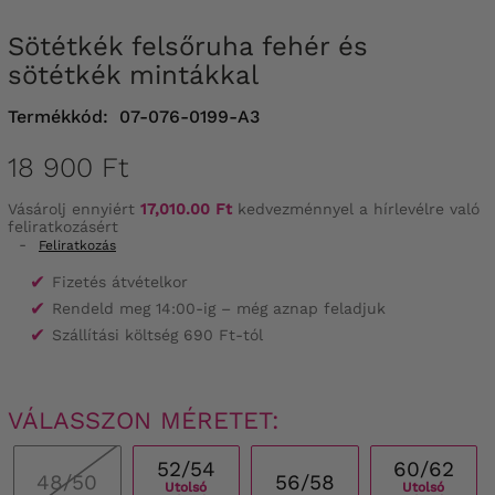
Sötétkék felsőruha fehér és
sötétkék mintákkal
Termékkód:
07-076-0199-A3
18 900 Ft
Vásárolj ennyiért
17,010.00 Ft
kedvezménnyel a hírlevélre való
feliratkozásért
-
Feliratkozás
✔
Fizetés átvételkor
✔
Rendeld meg 14:00-ig – még aznap feladjuk
✔
Szállítási költség 690 Ft-tól
VÁLASSZON MÉRETET:
52/54
60/62
48/50
56/58
Utolsó
Utolsó