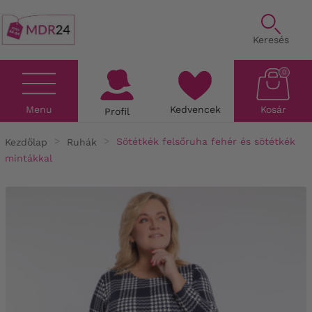
Keresés
0
Menu
Kedvencek
Kosár
Profil
Kezdőlap
Ruhák
Sötétkék felsőruha fehér és sötétkék
mintákkal