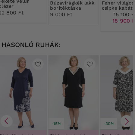
 velúr
Búzavirágkék lakk
Fehér világos
blézer
borítéktáska
csipke kabát
22 800 Ft
9 000 Ft
15 100 F
18 900 
HASONLÓ RUHÁK:
-15%
-30%