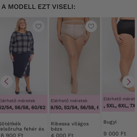
A MODELL EZT VISELI:
Elérhető méret
Elérhető méretek
Elérhető méretek
3XL, 4XL, 5XL, 6XL, 7XL
1
52/54, 56/58, 60/62
44/46, 48/50, 52/54, 56/58, 60/62
,
44/46, 48/
bugyi
étkék
Ribessa világos
felsőruha fehér és
bézs
9 000 Ft
sötétkék
Harisnyanadrág 30
18 900 Ft
4 000 Ft