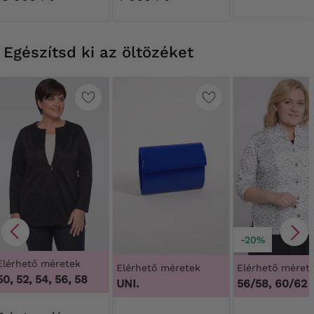
mintákkal
DEN
Egészítsd ki az öltözéket
-20%
Elérhető méretek
Elérhető méretek
Elérhető méret
50, 52, 54, 56, 58
UNI.
56/58, 60/62