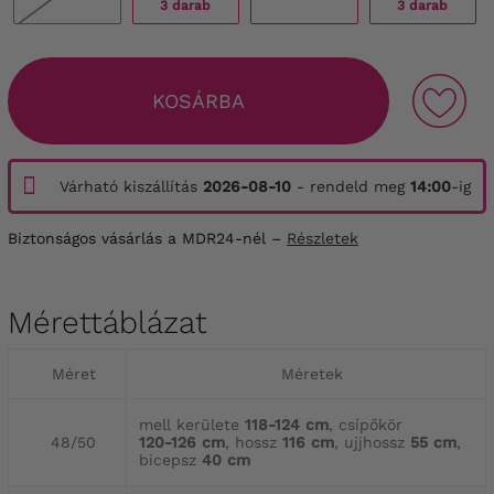
3 darab
3 darab
KOSÁRBA
Várható kiszállítás
2026-08-10
- rendeld meg
14:00
-ig
Biztonságos vásárlás a MDR24-nél –
Részletek
Mérettáblázat
Méret
Méretek
mell kerülete
118-124 cm
, csípőkör
48/50
120-126 cm
, hossz
116 cm
, ujjhossz
55 cm
,
bicepsz
40 cm