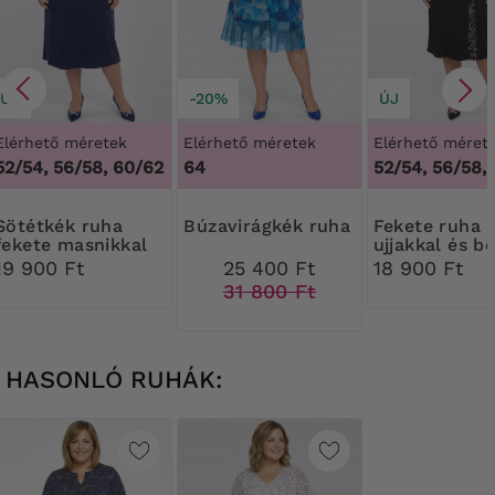
ÚJ
-20%
ÚJ
Elérhető méretek
Elérhető méretek
Elérhető méret
52/54, 56/58, 60/62
64
52/54, 56/58,
ék ruha
Búzavirágkék ruha
Fekete ruha sifon
fekete masnikkal
ujjakkal és b
fehér minták
19 900 Ft
25 400 Ft
18 900 Ft
31 800 Ft
HASONLÓ RUHÁK: