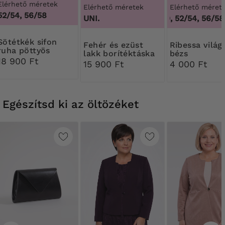
Elérhető méretek
Elérhető méretek
Elérhető méret
52/54, 56/58
3XL, 4
UNI.
44/46, 48/50, 52/54, 56/58,
ék sifon
Fehér és ezüst
Ribessa világos
ruha pöttyös
lakk borítéktáska
bézs
ujjakkal
18 900 Ft
Harisnyanadr
15 900 Ft
4 000 Ft
DEN
Egészítsd ki az öltözéket