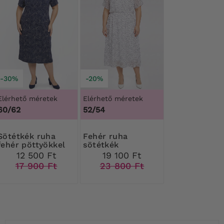
-30%
-20%
Elérhető méretek
Elérhető méretek
60/62
52/54
ék ruha
Fehér ruha
fehér pöttyökkel
sötétkék
pöttyökkel
12 500 Ft
19 100 Ft
17 900 Ft
23 800 Ft