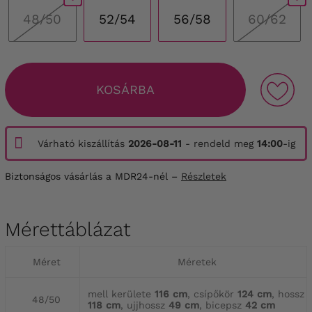
48/50
52/54
56/58
60/62
KOSÁRBA
Várható kiszállítás
2026-08-11
- rendeld meg
14:00
-ig
Biztonságos vásárlás a MDR24-nél –
Részletek
Mérettáblázat
Méret
Méretek
mell kerülete
116 cm
, csípőkör
124 cm
, hossz
48/50
118 cm
, ujjhossz
49 cm
, bicepsz
42 cm