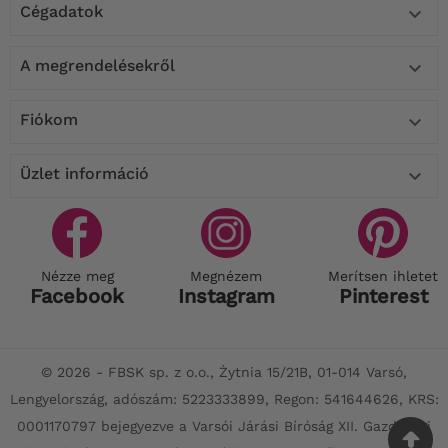
Cégadatok

A megrendelésekről

Fiókom

Üzlet információ

Nézze meg
Megnézem
Merítsen ihletet
Facebook
Instagram
Pinterest
© 2026 - FBSK sp. z o.o., Żytnia 15/21B, 01-014 Varsó,
Lengyelország, adószám: 5223333899, Regon: 541644626, KRS:
0001170797 bejegyezve a Varsói Járási Bíróság XII. Gazdasági