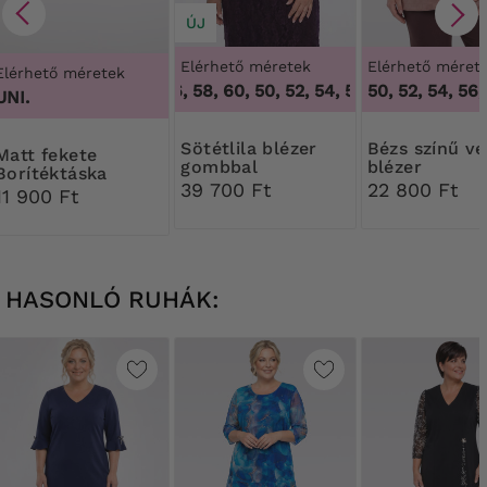
ÚJ
Elérhető méretek
Elérhető méret
Elérhető méretek
50, 52, 54, 56, 58, 60
,
50, 52, 54, 56, 58, 60
50, 52, 54, 56,
48/50,
UNI.
Sötétlila blézer
Bézs színű velúr
t fekete
gombbal
blézer
Borítéktáska
39 700 Ft
22 800 Ft
11 900 Ft
HASONLÓ RUHÁK: