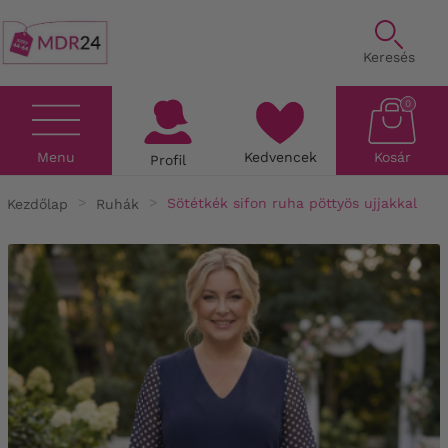
Keresés
0
Menu
Kedvencek
Kosár
Profil
Kezdőlap
Ruhák
Sötétkék sifon ruha pöttyös ujjakkal