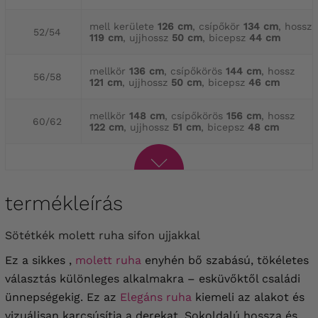
mell kerülete
126 cm
, csípőkör
134 cm
, hossz
52/54
119 cm
, ujjhossz
50 cm
, bicepsz
44 cm
mellkör
136 cm
, csípőkörös
144 cm
, hossz
56/58
121 cm
, ujjhossz
50 cm
, bicepsz
46 cm
mellkör
148 cm
, csípőkörös
156 cm
, hossz
60/62
122 cm
, ujjhossz
51 cm
, bicepsz
48 cm
termékleírás
Sötétkék molett ruha sifon ujjakkal
Ez a sikkes ,
molett ruha
enyhén bő szabású, tökéletes
választás különleges alkalmakra – esküvőktől családi
ünnepségekig. Ez az
Elegáns ruha
kiemeli az alakot és
vizuálisan karcsúsítja a derekat. Sokoldalú hossza és