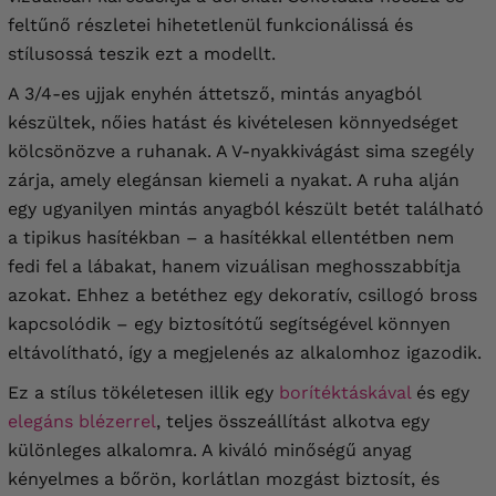
feltűnő részletei hihetetlenül funkcionálissá és
stílusossá teszik ezt a modellt.
A 3/4-es ujjak enyhén áttetsző, mintás anyagból
készültek, nőies hatást és kivételesen könnyedséget
kölcsönözve a ruhanak. A V-nyakkivágást sima szegély
zárja, amely elegánsan kiemeli a nyakat. A ruha alján
egy ugyanilyen mintás anyagból készült betét található
a tipikus hasítékban – a hasítékkal ellentétben nem
fedi fel a lábakat, hanem vizuálisan meghosszabbítja
azokat. Ehhez a betéthez egy dekoratív, csillogó bross
kapcsolódik – egy biztosítótű segítségével könnyen
eltávolítható, így a megjelenés az alkalomhoz igazodik.
Ez a stílus tökéletesen illik egy
borítéktáskával
és egy
elegáns blézerrel
, teljes összeállítást alkotva egy
különleges alkalomra. A kiváló minőségű anyag
kényelmes a bőrön, korlátlan mozgást biztosít, és