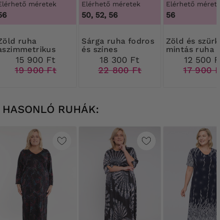
Elérhető méretek
Elérhető méretek
Elérhető méret
56
50, 52, 56
56
 ruha
Sárga ruha fodros
Zöld és szürke
aszimmetrikus
és színes
mintás ruha
fodros szegéllyel
mintákkal
díszítéssel
15 900 Ft
18 300 Ft
12 500 F
19 900 Ft
22 800 Ft
17 900 F
HASONLÓ RUHÁK: