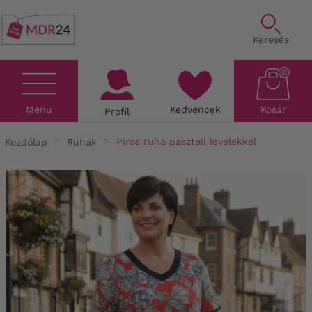
Keresés
0
Menu
Kedvencek
Kosár
Profil
Kezdőlap
Ruhák
Piros ruha pasztell levelekkel