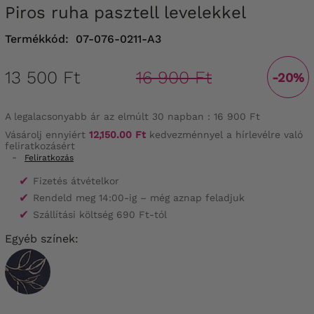
Piros ruha pasztell levelekkel
Termékkód:
07-076-0211-A3
13 500 Ft
16 900 Ft
-20%
A legalacsonyabb ár az elmúlt 30 napban :
16 900 Ft
Vásárolj ennyiért
12,150.00 Ft
kedvezménnyel a hírlevélre való
feliratkozásért
-
Feliratkozás
✔
Fizetés átvételkor
✔
Rendeld meg 14:00-ig – még aznap feladjuk
✔
Szállítási költség 690 Ft-tól
Egyéb színek: