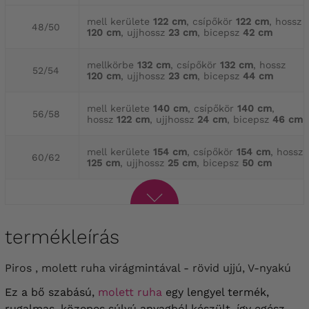
mell kerülete
122 cm
, csípőkör
122 cm
, hossz
48/50
120 cm
, ujjhossz
23 cm
, bicepsz
42 cm
mellkörbe
132 cm
, csípőkör
132 cm
, hossz
52/54
120 cm
, ujjhossz
23 cm
, bicepsz
44 cm
mell kerülete
140 cm
, csípőkör
140 cm
,
56/58
hossz
122 cm
, ujjhossz
24 cm
, bicepsz
46 cm
mell kerülete
154 cm
, csípőkör
154 cm
, hossz
60/62
125 cm
, ujjhossz
25 cm
, bicepsz
50 cm
termékleírás
Piros , molett ruha virágmintával - rövid ujjú, V-nyakú
Ez a bő szabású,
molett ruha
egy lengyel termék,
rugalmas, közepes súlyú anyagból készült, így egész