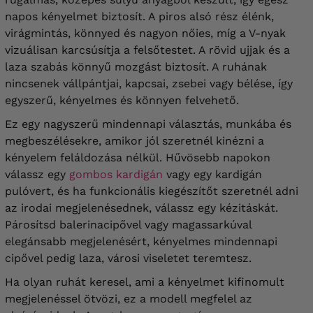
napos kényelmet biztosít. A piros alsó rész élénk,
virágmintás, könnyed és nagyon nőies, míg a V-nyak
vizuálisan karcsúsítja a felsőtestet. A rövid ujjak és a
laza szabás könnyű mozgást biztosít. A ruhának
nincsenek vállpántjai, kapcsai, zsebei vagy bélése, így
egyszerű, kényelmes és könnyen felvehető.
Ez egy nagyszerű mindennapi választás, munkába és
megbeszélésekre, amikor jól szeretnél kinézni a
kényelem feláldozása nélkül. Hűvösebb napokon
válassz egy
gombos kardigán
vagy egy kardigán
pulóvert, és ha funkcionális kiegészítőt szeretnél adni
az irodai megjelenésednek, válassz egy kézitáskát.
Párosítsd balerinacipővel vagy magassarkúval
elegánsabb megjelenésért, kényelmes mindennapi
cipővel pedig laza, városi viseletet teremtesz.
Ha olyan ruhát keresel, ami a kényelmet kifinomult
megjelenéssel ötvözi, ez a modell megfelel az