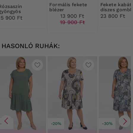
Formális fekete
Fekete kabát
saszín
blézer
díszes gombb
gyöngyös
13 900 Ft
23 800 Ft
borítéktáska
15 900 Ft
díszítéssel
19 900 Ft
HASONLÓ RUHÁK:
-20%
-20%
-30%