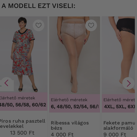
A MODELL EZT VISELI:
-20%
Elérhető méretek
Elérhető méretek
Elérhető méret
48/50, 56/58, 60/62
44/46, 48/50, 52/54, 56/58, 60/62
3XL, 4XL, 5XL, 6XL,
,
44/46,
a pasztell
Ribessa világos
Fekete pamut
levelekkel
bézs
alakformáló 
13 500 Ft
Harisnyanadrág 30
csipkével
4 000 Ft
9 000 Ft