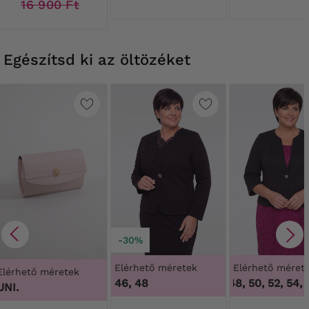
DEN
16 900 Ft
Egészítsd ki az öltözéket
-30%
Elérhető méretek
Elérhető méret
Elérhető méretek
46, 48
46, 48, 50, 52, 54, 5
UNI.