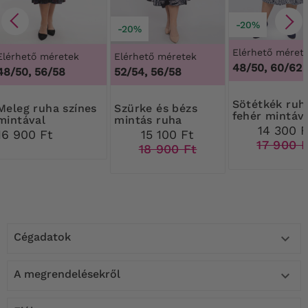
-20%
-20%
Elérhető méret
Elérhető méretek
Elérhető méretek
48/50, 60/62
48/50, 56/58
52/54, 56/58
Sötétkék ruha
 ruha színes
Szürke és bézs
fehér mintáv
mintával
mintás ruha
14 300 F
16 900 Ft
15 100 Ft
17 900 F
18 900 Ft
Cégadatok

A megrendelésekről
