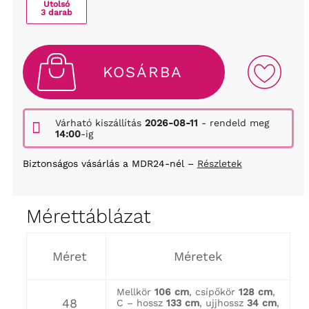
Utolsó
3 darab
KOSÁRBA
Várható kiszállítás
2026-08-11
- rendeld meg
14:00
-ig
Biztonságos vásárlás a MDR24-nél –
Részletek
Mérettáblázat
Méret
Méretek
Mellkör
106 cm
, csípőkör
128 cm
,
48
C – hossz
133 cm
, ujjhossz
34 cm
,