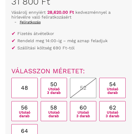
31 800 Ft
Vásárolj ennyiért
28,620.00 Ft
kedvezménnyel a
hírlevélre való feliratkozásért
-
Feliratkozás
✔
Fizetés átvételkor
✔
Rendeld meg 14:00-ig – még aznap feladjuk
✔
Szállítási költség 690 Ft-tól
VÁLASSZON MÉRETET:
50
54
48
52
Utolsó
Utolsó
3 darab
darab
56
58
60
62
Utolsó
Utolsó
Utolsó
Utolsó
darab
darab
3 darab
3 darab
64