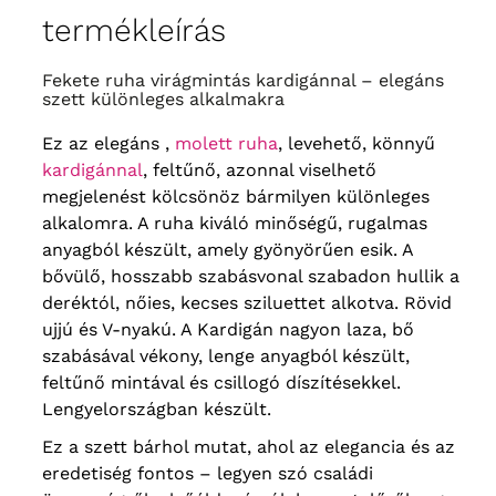
mell kerülete
152 cm
, csípőkör
62
termékleírás
172 cm
, C – hossz
140 cm
,
ujjhossz
35 cm
, bicepsz
58 cm
Fekete ruha virágmintás kardigánnal – elegáns
mellkörbe
156 cm
, csípőkör
64
176 cm
, C – hossz
141 cm
,
szett különleges alkalmakra
ujjhossz
35 cm
, bicepsz
60 cm
Ez az elegáns ,
molett ruha
, levehető, könnyű
kardigánnal
, feltűnő, azonnal viselhető
megjelenést kölcsönöz bármilyen különleges
alkalomra. A ruha kiváló minőségű, rugalmas
anyagból készült, amely gyönyörűen esik. A
bővülő, hosszabb szabásvonal szabadon hullik a
deréktól, nőies, kecses sziluettet alkotva. Rövid
ujjú és V-nyakú. A Kardigán nagyon laza, bő
szabásával vékony, lenge anyagból készült,
feltűnő mintával és csillogó díszítésekkel.
Lengyelországban készült.
Ez a szett bárhol mutat, ahol az elegancia és az
eredetiség fontos – legyen szó családi