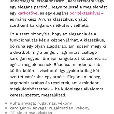
ünnepségről, elsőáldozásról, keresztelőről vagy
egy elegáns partiról. Tegye teljessé a megjelenést
egy
karkötővel
és egy elegáns
borítéktáskával
–
és máris kész. A ruha klasszikus, önálló
szettként kardigánok nélkül is viselhető.
Ez a szett bizonyítja, hogy az elegancia és a
funkcionalitás kéz a kézben járhat. A klasszikus,
bő ruha egy olyan alapdarab, ami sosem megy ki
a divatból, míg a lenge, virágmintás, csillogó
kardigán egyedi, ünnepi hangulatot kölcsönöz az
egész megjelenésnek. Ráadásul minden darab
külön-külön is viselhető, így gyakorlatilag két
szettet vásárolsz egy áráért. Elegáns minőség,
átgondolt szabás és részletek, amik mindent
megkülönböztetnek – ha különleges alkalomra
keresel szettet, megtaláltad.
Ruha anyaga: rugalmas, vékony.
kardigánok anyaga: rugalmatlan, vékony.
"V" alakú nyakkivágás.