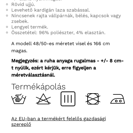
Rövid ujjú.
Levehető kardigán laza szabással.
Nincsenek rajta vállpárnák, bélés, kapcsok vagy
zsebek.
Lengyel termék.
Összetétel: 96% poliészter, 4% elasztán.
A modell 48/50-es méretet visel és 166 cm
magas.
Megjegyzés: a ruha anyaga rugalmas - +/- 8 cm-
t nyúlik, ezért kérjük, erre figyeljen a
méretválasztásnál.
Termékápolás
Az EU-ban a termékért felelős gazdasági
szereplő