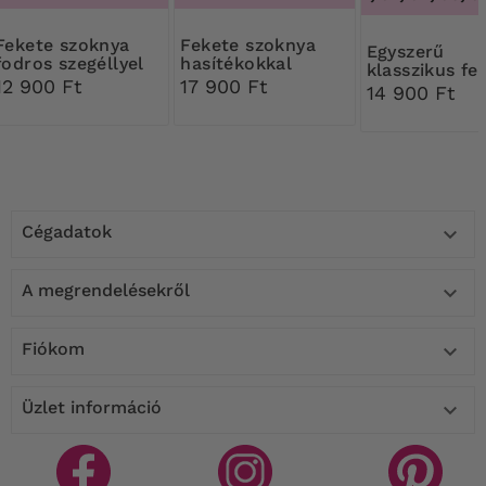
szoknya
Fekete szoknya
Egyszerű
fodros szegéllyel
hasítékokkal
klasszikus fe
12 900 Ft
17 900 Ft
szoknya
14 900 Ft
Cégadatok

A megrendelésekről

Fiókom

Üzlet információ
