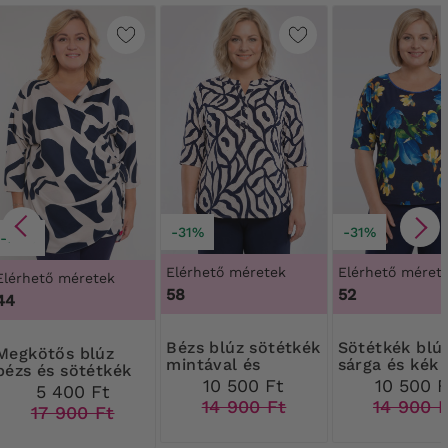
-31%
-31%
-70%
Elérhető méretek
Elérhető méret
Elérhető méretek
58
52
44
Bézs blúz sötétkék
Sötétkék blúz
ötős blúz
mintával és
sárga és kék
bézs és sötétkék
pöttyökkel
virágokkal
10 500 Ft
10 500 F
mintákkal
5 400 Ft
14 900 Ft
14 900 
17 900 Ft