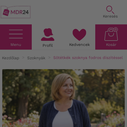
Keresés
0
Menu
Kedvencek
Kosár
Profil
Kezdőlap
Szoknyák
Sötétkék szoknya fodros díszítéssel