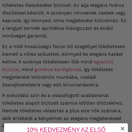
tökéletes illeszkedést biztosít. Az alja elegáns fodros
díszítéssel készült. A szoknyán nincsenek zsebek vagy
kapcsok, így könnyed, sima megjelenést kölcsönöz. Ez
a lengyel termék aprólékos kidolgozást és kiváló
minőséget garantál.
Ez a midi hosszúságú fazon bő szegéllyel tökéletesen
kiemeli a nőies sziluettet, könnyed és elegáns hatást
keltve. A szoknya tökéletesen illik mind
egyszínű
blúzzal
, mind
gombos kardigánnal
, így tökéletes
megjelenést kölcsönöz munkába, családi
összejövetelekre vagy esti kiruccanásokra.
A sokoldalú szín és a visszafogott szabásvonal
tökéletes alapot biztosít számos időtlen öltözékhez.
Nemde tökéletes választás a plus size nők számára,
akik értékelik a kényelmet az elegáns megjelenéssel
kombinálva?
10% KEDVEZMÉNY AZ ELSŐ