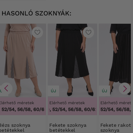
HASONLÓ SZOKNYÁK:
ÚJ
ÚJ
ÚJ
Elérhető méretek
Elérhető méretek
Elérhető méret
52/54, 56/58, 60/62
48/50, 52/54, 56/58, 60/62
,
48/50, 52/54, 56/58, 60/62
,
48/50, 52/54, 
52/54, 56/58,
szoknya
Fekete szoknya
Fekete rakott
betétekkel
betétekkel
szoknya