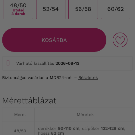
48/50
52/54
56/58
60/62
Utolsó
3 darab
KOSÁRBA
Várható kiszállítás
2026-08-13
Biztonságos vásárlás a MDR24-nél –
Részletek
Mérettáblázat
Méret
Méretek
derékkör
90-110 cm
, csípőkör
122-128 cm
,
48/50
hossz
82 cm