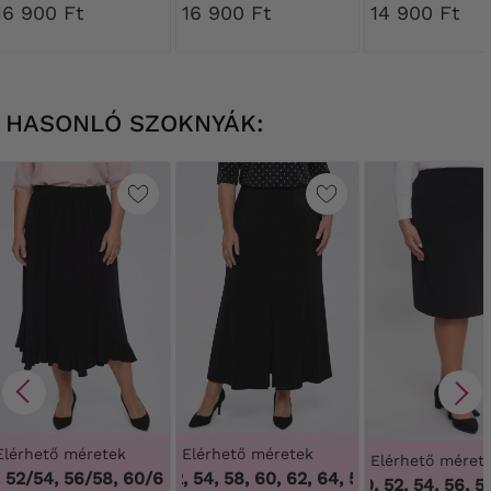
16 900 Ft
16 900 Ft
14 900 Ft
HASONLÓ SZOKNYÁK:
Elérhető méretek
Elérhető méretek
Elérhető méret
52/54, 56/58, 60/62
50, 52, 54, 58, 60, 62, 64
,
48/50, 52/54, 56/58, 60/62
,
50, 52, 54, 58, 60,
46, 50, 52, 54, 56, 58