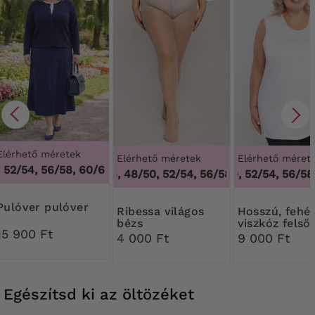
Elérhető méretek
Elérhető méretek
Elérhető méret
52/54, 56/58, 60/62
,
48/50, 52/54, 56/58, 60/62
44/46, 48/50, 52/54, 56/58, 60/62
48/50, 52/54, 56/58,
,
44/46, 4
pulóver pulóver
Ribessa világos
Hosszú, fehér
bézs
viszkóz felső
15 900 Ft
Harisnyanadrág 30
4 000 Ft
9 000 Ft
DEN
Egészítsd ki az öltözéket