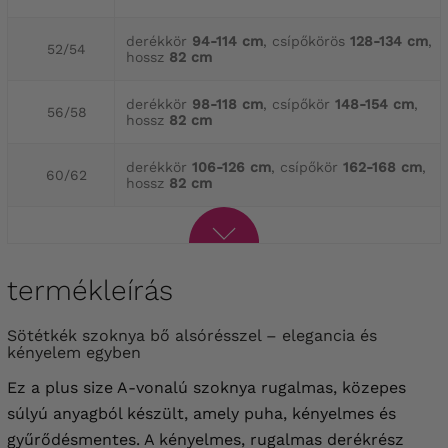
derékkör
94-114 cm
, csípőkörös
128-134 cm
,
52/54
hossz
82 cm
derékkör
98-118 cm
, csípőkör
148-154 cm
,
56/58
hossz
82 cm
derékkör
106-126 cm
, csípőkör
162-168 cm
,
60/62
hossz
82 cm
termékleírás
Sötétkék szoknya bő alsórésszel – elegancia és
kényelem egyben
Ez a plus size A-vonalú szoknya rugalmas, közepes
súlyú anyagból készült, amely puha, kényelmes és
gyűrődésmentes. A kényelmes, rugalmas derékrész