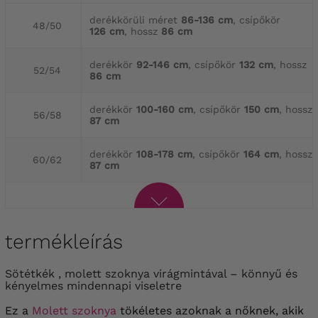
derékkörüli méret
86-136 cm
, csípőkör
48/50
126 cm
, hossz
86 cm
derékkör
92-146 cm
, csípőkör
132 cm
, hossz
52/54
86 cm
derékkör
100-160 cm
, csípőkör
150 cm
, hossz
56/58
87 cm
derékkör
108-178 cm
, csípőkör
164 cm
, hossz
60/62
87 cm
termékleírás
Sötétkék , molett szoknya virágmintával – könnyű és
kényelmes mindennapi viseletre
Ez a
Molett szoknya
tökéletes azoknak a nőknek, akik