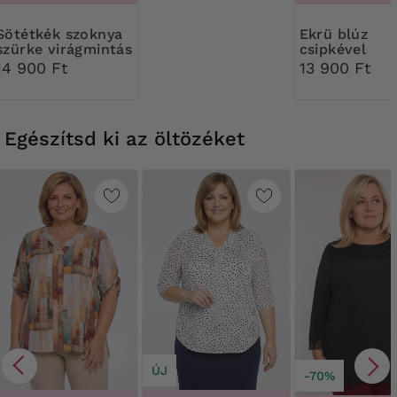
k szoknya
Ekrü blúz
szürke virágmintás
csipkével
alsóval
14 900 Ft
13 900 Ft
Egészítsd ki az öltözéket
ÚJ
-70%