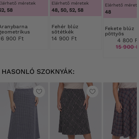
Elérhető méretek
Elérhető méretek
Elérhető méret
52, 58
48, 50, 52, 58
48
48
ybarna
Fehér blúz
Fekete blúz
geometrikus
sötétkék
pöttyös
mintás blúz
pöttyökkel és
16 900 Ft
14 900 Ft
nyakkivágáss
4 800 F
megkötőkkel
15 900 F
HASONLÓ SZOKNYÁK: