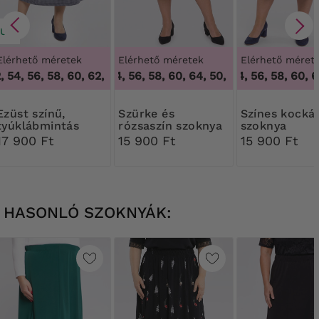
ÚJ
Elérhető méretek
Elérhető méretek
Elérhető méret
 54, 56, 58, 60, 62, 64
50, 52, 54, 56, 58, 60, 64
,
48, 50, 52, 54, 56, 58, 60, 62, 64
50, 52, 54, 56, 58, 60, 62
,
50, 52, 54, 56, 58, 60
 színű,
Szürke és
Színes kockás
tyúklábmintás
rózsaszín szoknya
szoknya
szoknya
17 900 Ft
15 900 Ft
15 900 Ft
HASONLÓ SZOKNYÁK: