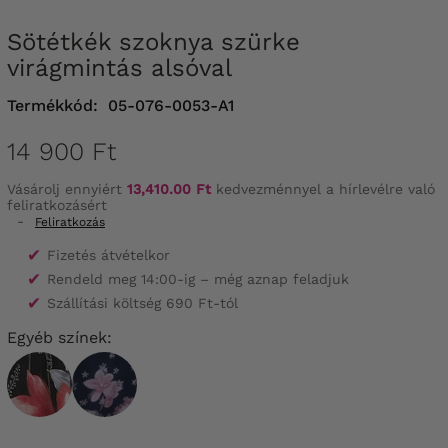
Sötétkék szoknya szürke
virágmintás alsóval
Termékkód:
05-076-0053-A1
14 900 Ft
Vásárolj ennyiért
13,410.00 Ft
kedvezménnyel a hírlevélre való
feliratkozásért
-
Feliratkozás
✔
Fizetés átvételkor
✔
Rendeld meg 14:00-ig – még aznap feladjuk
✔
Szállítási költség 690 Ft-tól
Egyéb színek: