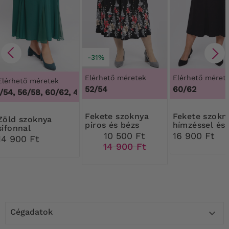
-31%
Elérhető méretek
Elérhető méret
Elérhető méretek
52/54
60/62
54, 56/58, 60/62
,
48/50, 52/54, 56/58, 60/62
Fekete szoknya
Fekete szoknya
szoknya
piros és bézs
hímzéssel és
sifonnal
virágokkal
strasszokkal
10 500 Ft
16 900 Ft
14 900 Ft
14 900 Ft
Cégadatok
