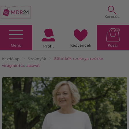
Keresés
0
Menu
Kedvencek
Kosár
Profil
Kezdőlap
Szoknyák
Sötétkék szoknya szürke
virágmintás alsóval