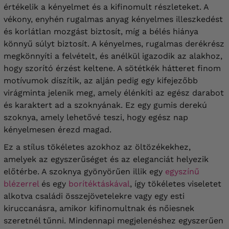
értékelik a kényelmet és a kifinomult részleteket. A
vékony, enyhén rugalmas anyag kényelmes illeszkedést
és korlátlan mozgást biztosít, míg a bélés hiánya
könnyű súlyt biztosít. A kényelmes, rugalmas derékrész
megkönnyíti a felvételt, és anélkül igazodik az alakhoz,
hogy szorító érzést keltene. A sötétkék hátteret finom
motívumok díszítik, az alján pedig egy kifejezőbb
virágminta jelenik meg, amely élénkíti az egész darabot
és karaktert ad a szoknyának. Ez egy gumis derekú
szoknya, amely lehetővé teszi, hogy egész nap
kényelmesen érezd magad.
Ez a stílus tökéletes azokhoz az öltözékekhez,
amelyek az egyszerűséget és az eleganciát helyezik
előtérbe. A szoknya gyönyörűen illik egy
egyszínű
blézerrel
és egy
borítéktáskával
, így tökéletes viseletet
alkotva családi összejövetelekre vagy egy esti
kiruccanásra, amikor kifinomultnak és nőiesnek
szeretnél tűnni. Mindennapi megjelenéshez egyszerűen