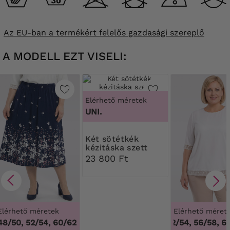
Az EU-ban a termékért felelős gazdasági szereplő
A MODELL EZT VISELI:
Elérhető méretek
UNI.
Két sötétkék
kézitáska szett
23 800 Ft
Elérhető méretek
Elérhető méret
48/50, 52/54, 60/62
48/50, 52/54, 56/58, 60
44