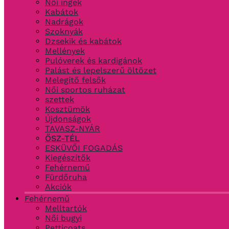
Női ingek
Kabátok
Nadrágok
Szoknyák
Dzsekik és kabátok
Mellények
Pulóverek és kardigánok
Palást és lepelszerű öltözet
Melegítő felsők
Női sportos ruházat
szettek
Kosztümök
Újdonságok
TAVASZ-NYÁR
ŐSZ-TÉL
ESKÜVŐI FOGADÁS
Kiegészítők
Fehérnemű
Fürdőruha
Akciók
Fehérnemű
Melltartók
Női bugyi
Petticoats