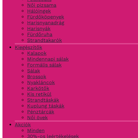
Női pizsama
Hálóingek
Fürdőköpenyek
Harisnyanadrág
Harisnyák
Fürdőruha
Strandtakarók
Kiegészítők
Kalapok
Mindennapi sálak
Formális sálak
Sálak
Brossok
Nyakláncok
Karkötők
Kis retikül
Strandtáskák
Kuplung táskák
Pénztárcák
Női övek
Akciók
Minden
30%-os leértékelések