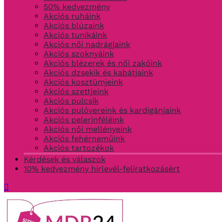
50% kedvezmény
Akciós ruháink
Akciós blúzaink
Akciós tunikáink
Akciós női nadrágjaink
Akciós szoknyáink
Akciós blézerek és női zakóink
Akciós dzsekik és kabátjaink
Akciós kosztümjeink
Akciós szettjeink
Akciós pulcsik
Akciós pulóvereink és kardigánjaink
Akciós pelerinféléink
Akciós női mellényeink
Akciós fehérneműink
Akciós tartozékok
Kérdések és válaszok
10% kedvezmény hírlevél-feliratkozásért
