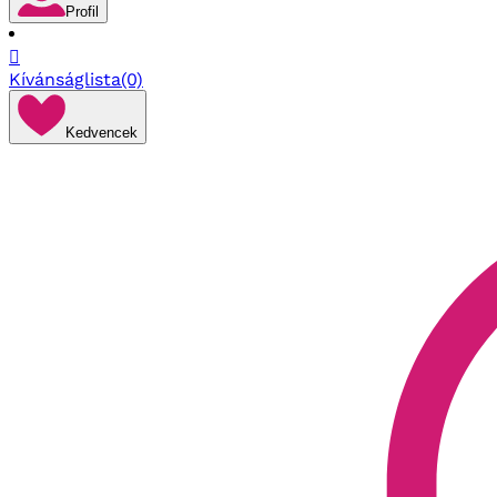
Profil

Kívánságlista
(0)
Kedvencek