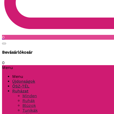
0
Bevásárlókosár
0
Menu
Menu
Újdonságok
ŐSZ-TÉL
Ruházat
Minden
Ruhák
Blúzok
Tunikák