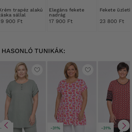
apéz alakú
Elegáns fekete
Fekete üzleti
táska sállal
nadrág
gyűrődésekkel
19 900 Ft
17 900 Ft
23 800 Ft
HASONLÓ TUNIKÁK:
-20%
-31%
-31%