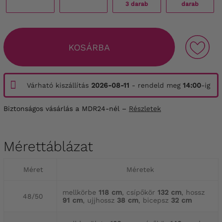
3 darab
darab
KOSÁRBA
Várható kiszállítás
2026-08-11
- rendeld meg
14:00
-ig
Biztonságos vásárlás a MDR24-nél –
Részletek
Mérettáblázat
Méret
Méretek
mellkörbe
118 cm
, csípőkör
132 cm
, hossz
48/50
91 cm
, ujjhossz
38 cm
, bicepsz
32 cm