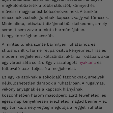
megkülönböztetik a többi stílustól, könnyed és
művészi megjelenést kölcsönözve neki. A tunikán
nincsenek zsebek, gombok, kapcsok vagy válltömések.
Minimalista, letisztult dizájnnal büszkélkedhet, amely
semmit sem zavar a minta harmóniájában.
Lengyelországban készült.
A mintás tunika szinte bármilyen ruhatárhoz és
stílushoz illik. farmerrel párosítva kényelmes, friss és
modern megjelenést kölcsönöz, akár az irodában, akár
egy városi séta során. Egy visszafogott
nyaklánc
és
fülbevaló teszi teljessé a megjelenést.
Ez egyike azoknak a sokoldalú fazonoknak, amelyek
nélkülözhetetlen darabok a ruhatárban. A rugalmas,
vékony anyagnak és a kapcsok hiányának
köszönhetően három másodperc alatt felveheted, és
egész nap kényelmesen érezheted magad benne – ez
egy tunika, amely végleg megoldja a reggeli ruhatár