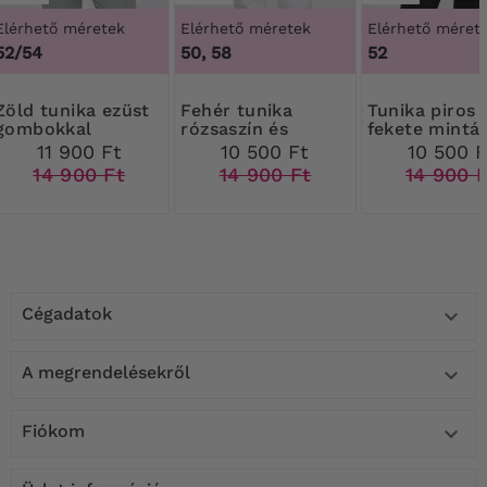
Elérhető méretek
Elérhető méretek
Elérhető méret
52/54
50, 58
52
ika ezüst
Fehér tunika
Tunika piros és
gombokkal
rózsaszín és
fekete mintá
narancssárga
11 900 Ft
10 500 Ft
10 500 F
virágokkal
14 900 Ft
14 900 Ft
14 900 
Cégadatok

A megrendelésekről

Fiókom
