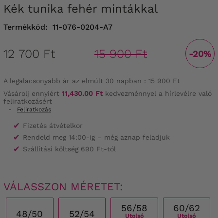
Kék tunika fehér mintákkal
Termékkód:
11-076-0204-A7
12 700 Ft
15 900 Ft
-20%
A legalacsonyabb ár az elmúlt 30 napban :
15 900 Ft
Vásárolj ennyiért
11,430.00 Ft
kedvezménnyel a hírlevélre való
feliratkozásért
-
Feliratkozás
✔
Fizetés átvételkor
✔
Rendeld meg 14:00-ig – még aznap feladjuk
✔
Szállítási költség 690 Ft-tól
VÁLASSZON MÉRETET:
56/58
60/62
48/50
52/54
Utolsó
Utolsó