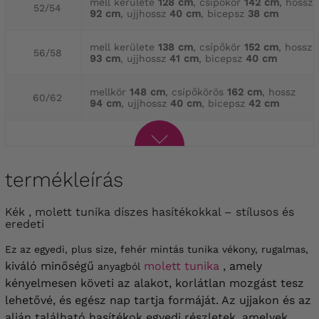
mell kerülete
128 cm
, csípőkör
142 cm
, hossz
52/54
92 cm
, ujjhossz
40 cm
, bicepsz
38 cm
mell kerülete
138 cm
, csípőkör
152 cm
, hossz
56/58
93 cm
, ujjhossz
41 cm
, bicepsz
40 cm
mellkör
148 cm
, csípőkörös
162 cm
, hossz
60/62
94 cm
, ujjhossz
40 cm
, bicepsz
42 cm
termékleírás
Kék , molett tunika díszes hasítékokkal – stílusos és
eredeti
Ez az egyedi, plus size, fehér mintás tunika vékony, rugalmas,
kiváló minőségű
molett tunika
, amely
anyagból
kényelmesen követi az alakot, korlátlan mozgást tesz
lehetővé, és egész nap tartja formáját. Az ujjakon és az
alján található hasítékok egyedi részletek, amelyek