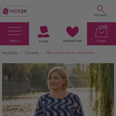
Keresés
0
Menu
Kedvencek
Kosár
Profil
Kezdőlap
Tunikák
Kék tunika fehér mintákkal