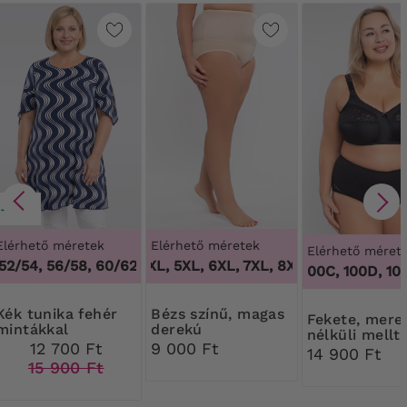
-20%
Elérhető méretek
Elérhető méretek
Elérhető méret
2/54, 56/58, 60/62
3XL, 4XL, 5XL, 6XL, 7XL, 8XL, 9XL
,
48/50, 52/54, 56/58, 60/62
,
3XL, 4XL,
100B, 100C, 100D, 100DD
ika fehér
Bézs színű, magas
Fekete, merevítő
mintákkal
derekú
nélküli mellt
alakformáló bugyi
12 700 Ft
9 000 Ft
14 900 Ft
15 900 Ft