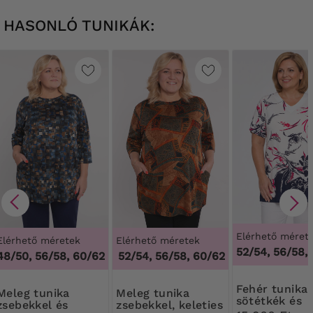
HASONLÓ TUNIKÁK:
Elérhető méret
Elérhető méretek
Elérhető méretek
52/54, 56/58,
48/50, 56/58, 60/62
48/50, 52/54, 56/58, 60/62
,
48/50, 52/54, 5
Fehér tunika
g tunika
Meleg tunika
sötétkék és
zsebekkel és
zsebekkel, keleties
rózsaszín min