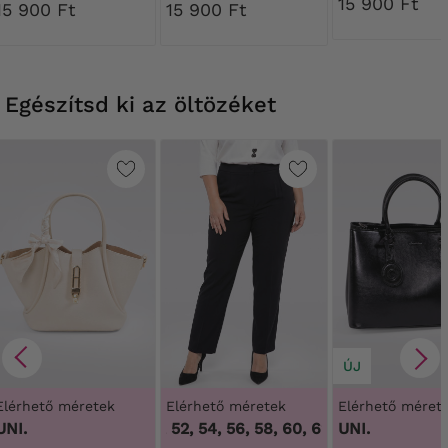
15 900 Ft
geometrikus
mintákkal
15 900 Ft
15 900 Ft
mintákkal
Egészítsd ki az öltözéket
ÚJ
Elérhető méretek
Elérhető méretek
Elérhető méret
UNI.
48, 50, 52, 54, 56, 58, 60, 62, 64
UNI.
,
48, 50, 52, 